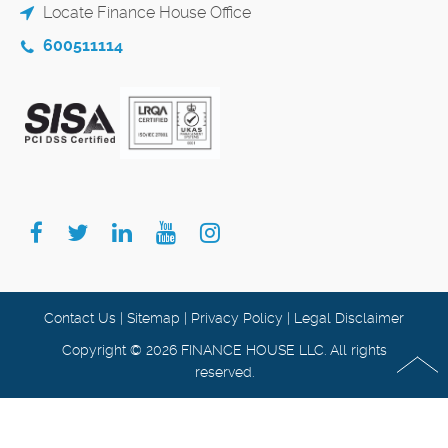
Locate Finance House Office
600511114
Contact Us
|
Sitemap
|
Privacy Policy
|
Legal Disclaimer
Copyright © 2026 FINANCE HOUSE LLC. All rights
reserved.