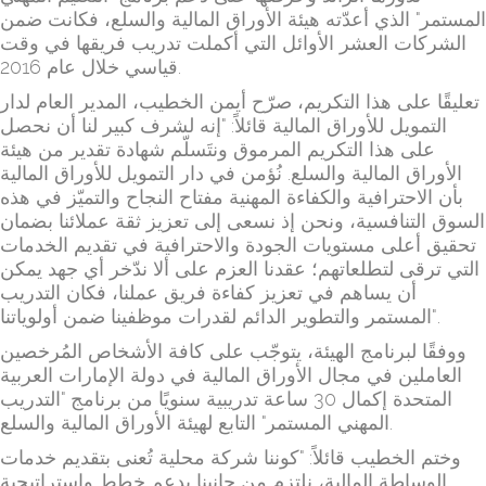
المستمر" الذي أعدّته هيئة الأوراق المالية والسلع، فكانت ضمن
الشركات العشر الأوائل التي أكملت تدريب فريقها في وقت
قياسي خلال عام 2016.
تعليقًا على هذا التكريم، صرّح أيمن الخطيب، المدير العام لدار
التمويل للأوراق المالية قائلاً: "إنه لشرف كبير لنا أن نحصل
على هذا التكريم المرموق ونتَسلّم شهادة تقدير من هيئة
الأوراق المالية والسلع. نُؤمن في دار التمويل للأوراق المالية
بأن الاحترافية والكفاءة المهنية مفتاح النجاح والتميّز في هذه
السوق التنافسية، ونحن إذ نسعى إلى تعزيز ثقة عملائنا بضمان
تحقيق أعلى مستويات الجودة والاحترافية في تقديم الخدمات
التي ترقى لتطلعاتهم؛ عقدنا العزم على ألا ندّخر أي جهد يمكن
أن يساهم في تعزيز كفاءة فريق عملنا، فكان التدريب
المستمر والتطوير الدائم لقدرات موظفينا ضمن أولوياتنا".
ووفقًا لبرنامج الهيئة، يتوجّب على كافة الأشخاص المُرخصين
العاملين في مجال الأوراق المالية في دولة الإمارات العربية
المتحدة إكمال 30 ساعة تدريبية سنويًا من برنامج "التدريب
المهني المستمر" التابع لهيئة الأوراق المالية والسلع.
وختم الخطيب قائلاً: "كوننا شركة محلية تُعنى بتقديم خدمات
الوساطة المالية، نلتزم من جانبنا بدعم خطط واستراتيجية