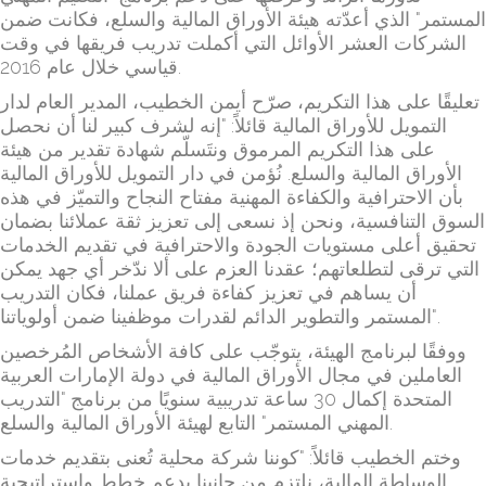
المستمر" الذي أعدّته هيئة الأوراق المالية والسلع، فكانت ضمن
الشركات العشر الأوائل التي أكملت تدريب فريقها في وقت
قياسي خلال عام 2016.
تعليقًا على هذا التكريم، صرّح أيمن الخطيب، المدير العام لدار
التمويل للأوراق المالية قائلاً: "إنه لشرف كبير لنا أن نحصل
على هذا التكريم المرموق ونتَسلّم شهادة تقدير من هيئة
الأوراق المالية والسلع. نُؤمن في دار التمويل للأوراق المالية
بأن الاحترافية والكفاءة المهنية مفتاح النجاح والتميّز في هذه
السوق التنافسية، ونحن إذ نسعى إلى تعزيز ثقة عملائنا بضمان
تحقيق أعلى مستويات الجودة والاحترافية في تقديم الخدمات
التي ترقى لتطلعاتهم؛ عقدنا العزم على ألا ندّخر أي جهد يمكن
أن يساهم في تعزيز كفاءة فريق عملنا، فكان التدريب
المستمر والتطوير الدائم لقدرات موظفينا ضمن أولوياتنا".
ووفقًا لبرنامج الهيئة، يتوجّب على كافة الأشخاص المُرخصين
العاملين في مجال الأوراق المالية في دولة الإمارات العربية
المتحدة إكمال 30 ساعة تدريبية سنويًا من برنامج "التدريب
المهني المستمر" التابع لهيئة الأوراق المالية والسلع.
وختم الخطيب قائلاً: "كوننا شركة محلية تُعنى بتقديم خدمات
الوساطة المالية، نلتزم من جانبنا بدعم خطط واستراتيجية