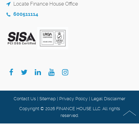
Locate Finance House Office
600511114
Contact Us
|
Sitemap
|
Privacy Policy
|
Legal Disclaimer
Copyright © 2026 FINANCE HOUSE LLC. All rights
reserved.