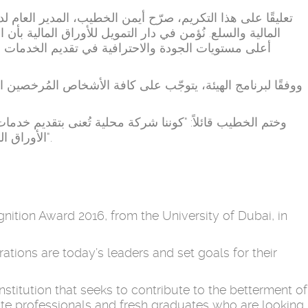
تعليقًا على هذا التكريم، صرّح أيمن الخطيب، المدير العام لدا
المالية والسلع. نُؤمن في دار التمويل للأوراق المالية بأن
أعلى مستويات الجودة والاحترافية في تقديم الخدمات ال
وختم الخطيب قائلاً: "كوننا شركة محلية تُعنى بتقديم خدما
الأوراق المالية الإماراتية، ونسعى جاهدين لتوفير خدمات وساطة آمنة وفعّالة وذات جودة عالية تلبي توقعات المستثمرين، لا بل تتخطاها".
ition Award 2016, from the University of Dubai, in
ons are today’s leaders and set goals for their
stitution that seeks to contribute to the betterment of
te professionals and fresh graduates who are looking