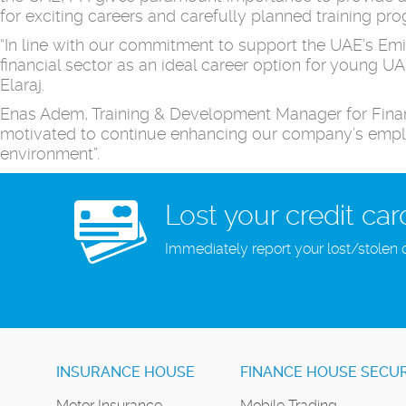
for exciting careers and carefully planned training pro
“In line with our commitment to support the UAE’s Emira
financial sector as an ideal career option for young 
Elaraj.
Enas Adem, Training & Development Manager for Finan
motivated to continue enhancing our company’s emplo
environment”.
Lost your credit car
Immediately report your lost/stolen 
INSURANCE HOUSE
FINANCE HOUSE SECUR
Motor Insurance
Mobile Trading