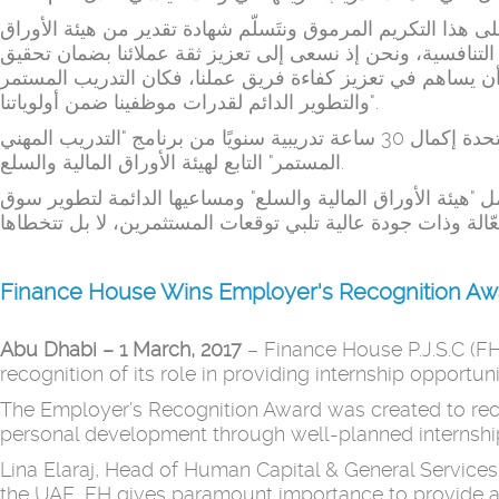
على هذا التكريم المرموق ونتَسلّم شهادة تقدير من هيئة الأوراق
وق التنافسية، ونحن إذ نسعى إلى تعزيز ثقة عملائنا بضمان تحقيق
أن يساهم في تعزيز كفاءة فريق عملنا، فكان التدريب المستمر
والتطوير الدائم لقدرات موظفينا ضمن أولوياتنا".
ووفقًا لبرنامج الهيئة، يتوجّب على كافة الأشخاص المُرخصين العاملين في مجال الأوراق المالية في دولة الإمارات العربية المتحدة إكمال 30 ساعة تدريبية سنويًا من برنامج "التدريب المهني
المستمر" التابع لهيئة الأوراق المالية والسلع.
 "هيئة الأوراق المالية والسلع" ومساعيها الدائمة لتطوير سوق
Finance House Wins Employer's Recognition Aw
Abu Dhabi – 1 March, 2017
– Finance House P.J.S.C (FH
recognition of its role in providing internship opportuni
The Employer’s Recognition Award was created to rec
personal development through well-planned internshi
Lina Elaraj, Head of Human Capital & General Services a
the UAE, FH gives paramount importance to provide a 