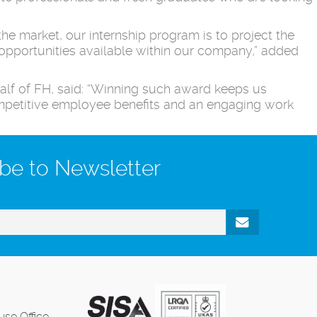
the market, our internship program is to project the
 opportunities available within our company,” added
f of FH, said: “Winning such award keeps us
mpetitive employee benefits and an engaging work
be to Newsletter
se Office