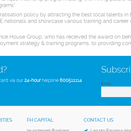
grams”.
tisation policy by attracting the best local talents in 
UAE nationals and showcase various training and career
ce House Group, who has received the award on behal
yment strategy & training programs, to providing co
d?
Subscri
card via our
24-hour
helpline
600511114
Email
ITIES
FH CAPITAL
CONTACT US
Investment Banking
Locate Finance Hou