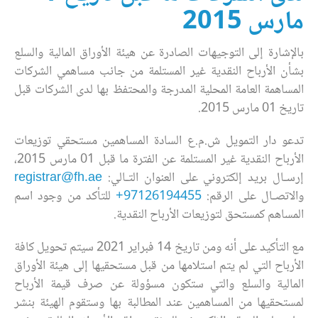
مارس 2015
بالإشارة إلى التوجيهات الصادرة عن هيئة الأوراق المالية والسلع
بشأن الأرباح النقدية غير المستلمة من جانب مساهمي الشركات
المساهمة العامة المحلية المدرجة والمحتفظ بها لدى الشركات قبل
تاريخ 01 مارس 2015.
تدعو دار التمويل ش.م.ع السادة المساهمين مستحقي توزيعات
الأرباح النقدية غير المستلمة عن الفترة ما قبل 01 مارس 2015،
إرسـال بريد إلكتروني على العنوان التـالي:
registrar@fh.ae
والاتصـال على الرقم:
97126194455+
للتأكد من وجود اسم
المساهم كمستحق لتوزيعات الأرباح النقدية.
مع التأكيد على أنه ومن تاريخ 14 فبراير 2021 سيتم تحويل كافة
الأرباح التي لم يتم استلامها من قبل مستحقيها إلى هيئة الأوراق
المالية والسلع والتي ستكون مسؤولة عن صرف قيمة الأرباح
لمستحقيها من المساهمين عند المطالبة بها وستقوم الهيئة بنشر