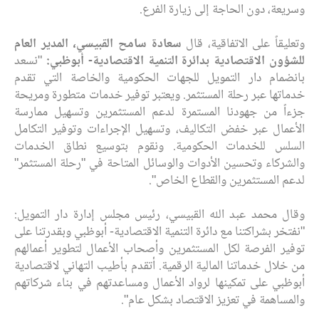
وسريعة، دون الحاجة إلى زيارة الفرع.
وتعليقاً على الاتفاقية، قال
سعادة سامح القبيسي، المدير العام
للشؤون الاقتصادية
ب
دائرة التنمية الاقتصادية- أبوظبي:
"نسعد
بانضمام دار التمويل للجهات الحكومية والخاصة التي تقدم
خدماتها عبر رحلة المستثمر. ويعتبر توفير خدمات متطورة ومريحة
جزءاً من جهودنا المستمرة لدعم المستثمرين وتسهيل ممارسة
الأعمال عبر خفض التكاليف، وتسهيل الإجراءات وتوفير التكامل
السلس للخدمات الحكومية. ونقوم بتوسيع نطاق الخدمات
والشركاء وتحسين الأدوات والوسائل المتاحة في "رحلة المستثمر"
لدعم المستثمرين والقطاع الخاص".
وقال محمد عبد الله القبيسي، رئيس مجلس إدارة دار التمويل:
"نفتخر بشراكتنا مع دائرة التنمية الاقتصادية- أبوظبي وبقدرتنا على
توفير الفرصة لكل المستثمرين وأصحاب الأعمال لتطوير أعمالهم
من خلال خدماتنا المالية الرقمية. أتقدم بأطيب التهاني لاقتصادية
أبوظبي على تمكينها لرواد الأعمال ومساعدتهم في بناء شركاتهم
والمساهمة في تعزيز الاقتصاد بشكل عام".