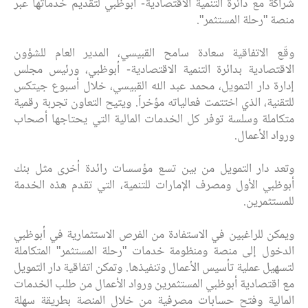
شراكة مع دائرة التنمية الاقتصادية- أبوظبي لتقديم خدماتها عبر
منصة "رحلة المستثمر".
وقّع الاتفاقية سعادة سامح القبيسي، المدير العام للشؤون
الاقتصادية بدائرة التنمية الاقتصادية- أبوظبي، ورئيس مجلس
إدارة دار التمويل، محمد عبد الله القبيسي، خلال أسبوع جيتكس
للتقنية، الذي اختتمت فعالياته مؤخراً. ويتيح التعاون تجربة رقمية
متكاملة وسلسة توفر كل الخدمات المالية التي يحتاجها أصحاب
ورواد الأعمال.
وتعد دار التمويل من بين تسع مؤسسات رائدة أخرى مثل بنك
أبوظبي الأول ومصرف الإمارات للتنمية، التي تقدم هذه الخدمة
للمستثمرين.
ويمكن للراغبين في الاستفادة من الفرص الاستثمارية في أبوظبي
الدخول إلى منصة ومنظومة خدمات "رحلة المستثمر" المتكاملة
لتسهيل عملية تأسيس الأعمال وتنفيذها. وتمكن اتفاقية دار التمويل
مع اقتصادية أبوظبي المستثمرين ورواد الأعمال من طلب الخدمات
المالية وفتح حسابات مصرفية من خلال المنصة بطريقة سهلة