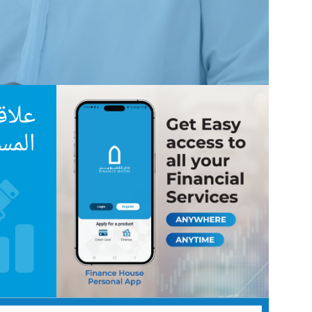
علاق
المس