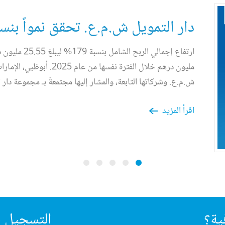
دار التمويل ش.م.ع. تحقق نمواً بنسبة 57% في صافي الدخل
ش.م.ع. وشركاتها التابعة، والمشار إليها مجتمعةً بـ مجموعة دار 
اقرأ المزيد
ية؟
التسجيل ف