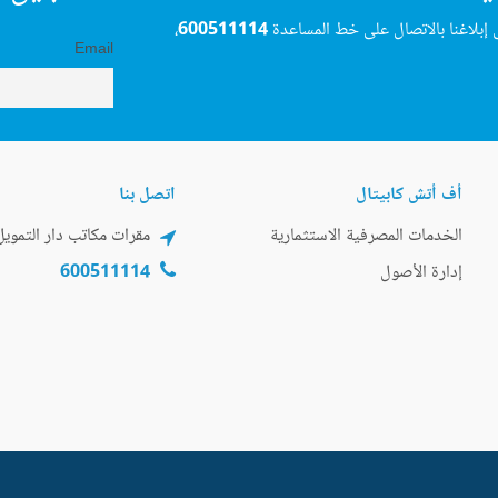
 إبلاغنا بالاتصال على خط المساعدة
600511114
،
Email
أف أتش كابيتال
اتصل بنا
الخدمات المصرفية الاستثمارية
مقرات مكاتب دار التمويل
إدارة الأصول
600511114