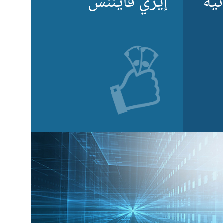
نية
إيزي فايننس