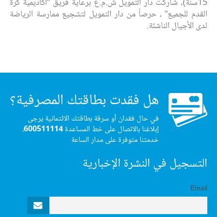
15سنة)، شاركت دار التمويل ش.م.ع برعاية فريق "أكاديمية كرة
القدم للجميع" ، حرصاُ من دار التمويل لتشجيع ممارسة الرياضة
لدى الأجيال الناشئة.
هل فقدت بطاقتك المصرفية؟
في حال فقدان أو سرقة بطاقتك الائتمانية يرجى
إبلاغنا بالاتصال على خط المساعدة
600511114
،
خدمتنا متوفرة على مدار الساعة
التسجيل في النشرة الإخبارية
Email