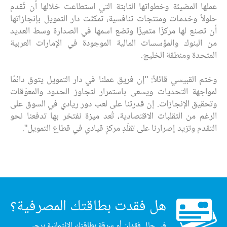
عملها المضيئة وخطواتها الثابتة التي استطاعت خلالها أن تُقدم
حلولاً وخدمات ومنتجات تنافسية، تمكنّت دار التمويل بإنجازاتها
أن تصنع لها مركزًا متميزًا وتضع اسمها في الصدارة وسط العديد
من البنوك والمؤسسات المالية الموجودة في الإمارات العربية
المتحدة ومنطقة الخليج.
وختم القبيسي قائلاً: "إن فريق عملنا في دار التمويل يتوق دائمًا
لمواجهة التحديات ويسعى باستمرار لتجاوز الحدود والمعوّقات
وتحقيق الإنجازات. إن قدرتنا على لعب دور ريادي في السوق على
الرغم من التقلبات الاقتصادية، تُعد ميزة نفتخر بها تدفعنا نحو
التقدم وتزيد إصرارنا على تقلّدِ مركزٍ قيادي في قطاع التمويل".
هل فقدت بطاقتك المصرفية؟
في حال فقدان أو سرقة بطاقتك الائتمانية يرجى