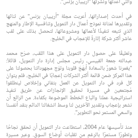
والتي أعدتها ونشرتها "أريبيان بزنس".
في أحدث إصداراتها، أعربت مجلة "أريبيان بزنس" عن ثنائها
وتقديرها لمتانة نموذج أعمال دار التمويل وتنافسية الإطار والمنهج
الذي تتبعه تنفيذًا لأعمالها ومشروعاتها، لتحصل بذلك على لقب
عاشر أكثر شركة إثارةً للإعجاب في الخليج.
وتعليقًا على حصول دار التمويل على هذا اللقب، صرّح محمد
عبدالله جمعة القبيسي، رئيس مجلس إدارة دار التمويل، قائلاً:
"يغمرنا شعورٌ بالسعادة أبهَجَ قلوبنا وتوّج مجهوداتنا بحصولنا على
هذا المركز ضمن قائمة أكثر الشركات إعجابًا في الخليج، فلم يتوانَ
كل فرد في دار التمويل عن العمل بتفاني وإخلاص لينطلقوا
مُجتمعين في مسيرة تحقيق الإنجازات عن طريق تنفيذ
استراتيجية عملنا واتّباع الخطط الموضوعة بكفاءة. من الرائع أن
نشعر بإعجاب وتقدير الآخرين لنا وسط انشغالنا الدائم بنقد أنفسنا
والسعي المستمر نحو التطوير".
منذ تأسيسها عام 2004، استطاعت دار التمويل أن تحقق نجاحًا
وتطورًا مستمرًا بالرغم من تقلبات أوضاع السوق. وعبر مسيرة