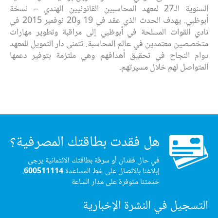
السنوية الـ27 لمعهد المحاسبين القانونيين الهندي – نسخة
أبوظبي. يهدف الحدث الذي عقد في 19 و20 نوفمبر 2015 في
نادي القوات المسلحة في أبوظبي إلى مراقبة وتطوير مهارات
متخصصين معتمدين في عالم المحاسبة. تتمنى دار التمويل للمعهد
دوام النجاح في تحقيق أهدافهم وهي ملتزمة بتوفير دعمها
المتواصل لهم خلال مسيرتهم.
هل فقدت بطاقتك المصرفية؟
في حال فقدان أو سرقة بطاقتك الائتمانية يرجى
إبلاغنا بالاتصال على خط المساعدة
600511114
،
خدمتنا متوفرة على مدار الساعة
التسجيل في النشرة الإخبارية