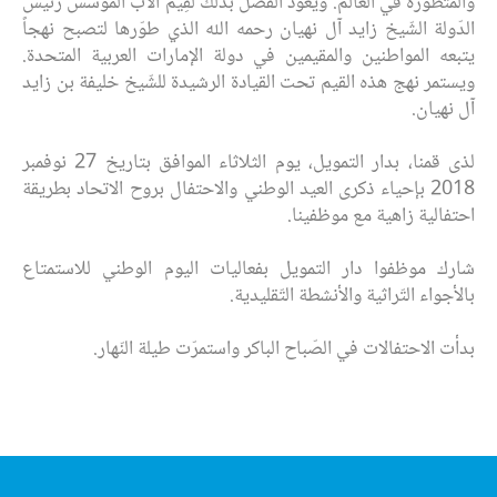
والمتطورة في العالم. ويعود الفضل بذلك لقِيَم الأب المؤسّس رئيس
الدّولة الشّيخ زايد آل نهيان رحمه الله الذي طوّرها لتصبح نهجاً
يتبعه المواطنين والمقيمين في دولة الإمارات العربية المتحدة.
ويستمر نهج هذه القيم تحت القيادة الرشيدة للشّيخ خليفة بن زايد
آل نهيان.
لذى قمنا، بدار التمويل، يوم الثلاثاء الموافق بتاريخ 27 نوفمبر
2018 بإحياء ذكرى العيد الوطني والاحتفال بروح الاتحاد بطريقة
احتفالية زاهية مع موظفينا.
شارك موظفوا دار التمويل بفعاليات اليوم الوطني للاستمتاع
بالأجواء التّراثية والأنشطة التّقليدية.
بدأت الاحتفالات في الصّباح الباكر واستمرّت طيلة النّهار.