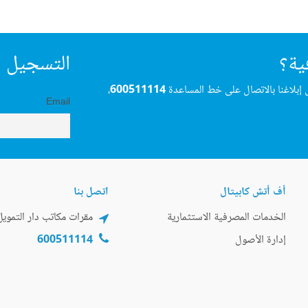
ية؟
التسجيل ف
 إبلاغنا بالاتصال على خط المساعدة
600511114
،
Email
أف أتش كابيتال
اتصل بنا
الخدمات المصرفية الاستثمارية
مقرات مكاتب دار التمويل
إدارة الأصول
600511114