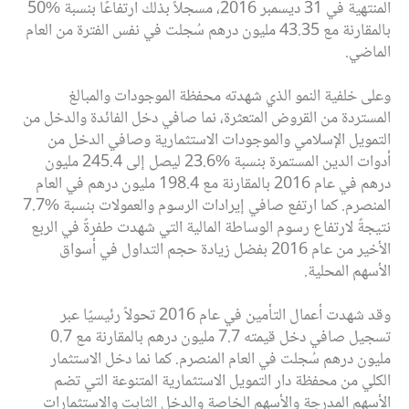
المنتهية في 31 ديسمبر 2016، مسجلاً بذلك ارتفاعًا بنسبة %50
بالمقارنة مع 43.35 مليون درهم سُجلت في نفس الفترة من العام
الماضي.
وعلى خلفية النمو الذي شهدته محفظة الموجودات والمبالغ
المستردة من القروض المتعثرة، نما صافي دخل الفائدة والدخل من
التمويل الإسلامي والموجودات الاستثمارية وصافي الدخل من
أدوات الدين المستمرة بنسبة %23.6 ليصل إلى 245.4 مليون
درهم في عام 2016 بالمقارنة مع 198.4 مليون درهم في العام
المنصرم. كما ارتفع صافي إيرادات الرسوم والعمولات بنسبة %7.7
نتيجةً لارتفاع رسوم الوساطة المالية التي شهدت طفرةً في الربع
الأخير من عام 2016 بفضل زيادة حجم التداول في أسواق
الأسهم المحلية.
وقد شهدت أعمال التأمين في عام 2016 تحولاً رئيسيًا عبر
تسجيل صافي دخل قيمته 7.7 مليون درهم بالمقارنة مع 0.7
مليون درهم سُجلت في العام المنصرم. كما نما دخل الاستثمار
الكلي من محفظة دار التمويل الاستثمارية المتنوعة التي تضم
الأسهم المدرجة والأسهم الخاصة والدخل الثابت والاستثمارات