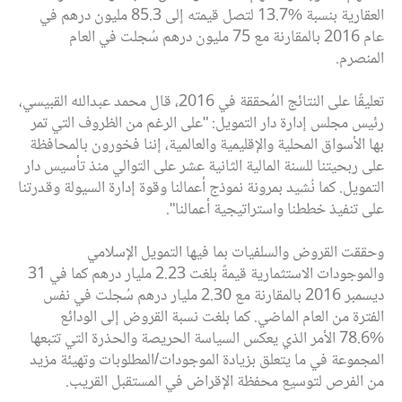
العقارية بنسبة %13.7 لتصل قيمته إلى 85.3 مليون درهم في
عام 2016 بالمقارنة مع 75 مليون درهم سُجلت في العام
المنصرم.
تعليقًا على النتائج المُحققة في 2016، قال محمد عبدالله القبيسي،
رئيس مجلس إدارة دار التمويل: "على الرغم من الظروف التي تمر
بها الأسواق المحلية والإقليمية والعالمية، إننا فخورون بالمحافظة
على ربحيتنا للسنة المالية الثانية عشر على التوالي منذ تأسيس دار
التمويل. كما نُشيد بمرونة نموذج أعمالنا وقوة إدارة السيولة وقدرتنا
على تنفيذ خططنا واستراتيجية أعمالنا".
وحققت القروض والسلفيات بما فيها التمويل الإسلامي
والموجودات الاستثمارية قيمةً بلغت 2.23 مليار درهم كما في 31
ديسمبر 2016 بالمقارنة مع 2.30 مليار درهم سُجلت في نفس
الفترة من العام الماضي. كما بلغت نسبة القروض إلى الودائع
%78.6 الأمر الذي يعكس السياسة الحريصة والحذرة التي تتبعها
المجموعة في ما يتعلق بزيادة الموجودات/المطلوبات وتهيئة مزيد
من الفرص لتوسيع محفظة الإقراض في المستقبل القريب.