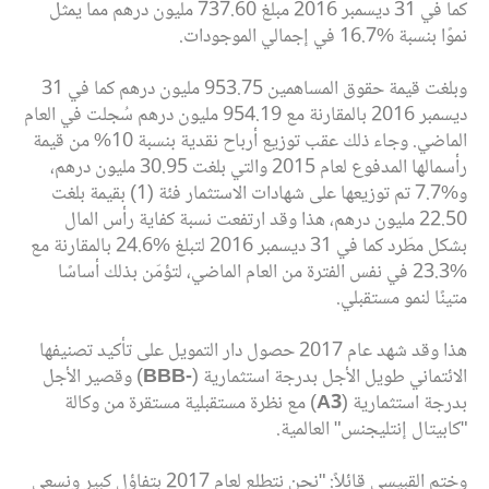
كما في 31 ديسمبر 2016 مبلغ 737.60 مليون درهم مما يمثل
نموًا بنسبة %16.7 في إجمالي الموجودات.
وبلغت قيمة حقوق المساهمين 953.75 مليون درهم كما في 31
ديسمبر 2016 بالمقارنة مع 954.19 مليون درهم سُجلت في العام
الماضي. وجاء ذلك عقب توزيع ‏أرباح نقدية بنسبة 10% من قيمة
رأسمالها المدفوع لعام 2015 والتي بلغت 30.95 مليون درهم،
و%7.7 تم توزيعها على شهادات الاستثمار فئة (1) بقيمة بلغت
22.50 مليون درهم، هذا وقد ارتفعت نسبة كفاية رأس المال
بشكل مطّرد كما في 31 ديسمبر 2016 لتبلغ %24.6 بالمقارنة مع
%23.3 في نفس الفترة من العام الماضي، لتؤمّن بذلك أساسًا
متينًا لنمو مستقبلي.
هذا وقد شهد عام 2017 حصول دار التمويل على تأكيد تصنيفها
الائتماني طويل الأجل بدرجة استثمارية (
-BBB
) وقصير الأجل
بدرجة استثمارية (
A3
) مع نظرة مستقبلية مستقرة من وكالة
"كابيتال إنتليجنس" العالمية.
وختم القبيسي قائلاً: "نحن نتطلع لعام 2017 بتفاؤل كبير ونسعى