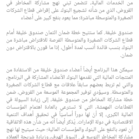
من الخدمات المالية، تتضمن تبني نهج مشاركة المخاطر في
القروض، الذي من شأنه تشجيع البنوك على إقراض قطاع الشركات
الصغيرة والمتوسطة مباشرة؛ مما يعود بنفع كبير على أعضاء
صندوق خليفة. كما ستتيح خطة ضمان ائتمان صندوق خليفة أمام
قطاع الشركات الصغيرة والمتوسطة الفرصة للاقتراض مباشرة من
البنوك بنسب فائدة أنسب لمدة أطول، إذا ما قورن بالاقتراض دون
ضمان.
سيمكن هذا البرنامج أيضاً أعضاء صندوق خليفة من الاستفادة من
المنتجات المالية التي تقدمها البنوك الأعضاء المشاركة في البرنامج،
والتي لم تربط بعضهم سابقاً علاقات مع قطاع الشركات الصغيرة
والمتوسطة. وسيؤدي توفير المجموعة الموسعة من القروض، ضمن
خطة مشاركة المخاطر من صندوق خليفة، إلى زيادة السيولة في
القطاعات المهمشة، التي لا تسترعي بالعادة اهتمام المؤسسات
المالية الكبرى، إلا أنّ لها دوراً أساسيّاً في تحقيق أهداف التنمية
الاقتصادية في دولة الإمارات. يُذكر أيضاً أنه من شأن هذه الاتفاقية
أن تعود بالنفع على البنوك والمؤسسات المالية؛ حيث سيتيح لها نهج
مشاركة المخاطر التوسع في السوق الهدف، وزيادة شريحة العملاء