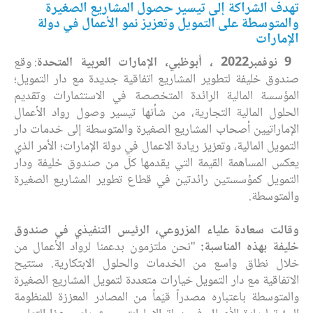
تهدف الشراكة إلى تيسير حصول المشاريع الصغيرة
والمتوسطة على التمويل وتعزيز نمو الأعمال في دولة
الإمارات
9
نوفمبر
2022
، أبوظبي، الإمارات العربية المتحدة
: وقع
صندوق خليفة لتطوير المشاريع اتفاقية جديدة مع دار التمويل؛
المؤسسة المالية الرائدة المتخصصة في الاستثمارات وتقديم
الحلول المالية التجارية، من شأنها تيسير وصول رواد الأعمال
الإماراتيين أصحاب المشاريع الصغيرة والمتوسطة إلى خدمات دار
التمويل المالية، وتعزيز ريادة الاعمال في دولة الإمارات؛ الأمر الذي
يعكس المساهمة القيمة التي يقدمها كلّ من صندوق خليفة ودار
التمويل كمؤسستين رائدتين في قطاع تطوير المشاريع الصغيرة
والمتوسطة.
وقالت سعادة علياء المزروعي، الرئيس التنفيذي في صندوق
خليفة بهذه المناسبة:
"نحن ملتزمون بدعمنا لرواد الأعمال من
خلال نطاق واسع من الخدمات والحلول الابتكارية. ستتيح
الاتفاقية مع دار التمويل خيارات متعددة لتمويل المشاريع الصغيرة
والمتوسطة باعتباره مصدراً قيّماً من المصادر المعززة للمنظومة