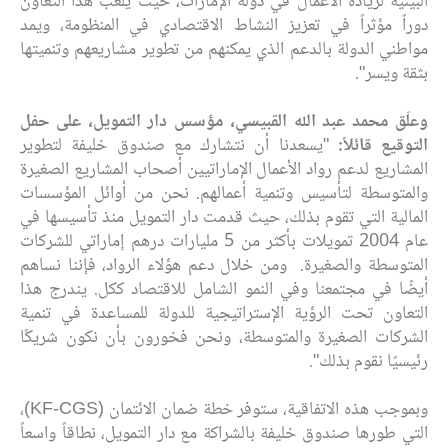
البيئية لريادة الأعمال في دولة الإمارات، حيث يلعب هذا التعاون
دوراً مؤثراً في تعزيز النشاط الاقتصادي في المنظومة، ويمد
مواطني الدولة بالدعم الذي يمكنهم من تطوير مشاريعهم وتنميتها
بثقة ويسر".
وعلّق محمد عبد الله القبيسي، مؤسس دار التمويل، على حفل
التوقيع قائلاً:
"يسعدنا أن نتشارك مع صندوق خليفة لتطوير
المشاريع لدعم رواد الأعمال الإماراتيين أصحاب المشاريع الصغيرة
والمتوسطة لتأسيس وتنمية أعمالهم. نحن من أوائل المؤسسات
المالية التي تقوم بذلك، حيث قدمت دار التمويل منذ تأسيسها في
عام 2004 تمويلات بأكثر من 5 مليارات درهم إماراتي للشركات
المتوسطة والصغيرة. ومن خلال دعم هؤلاء الرواد، فإننا نساهم
أيضًا في مجتمعنا وفي النمو الشامل للاقتصاد ككل. يندرج هذا
التعاون تحت الرؤية الإستراتيجية للدولة للمساعدة في تنمية
الشركات الصغيرة والمتوسطة، ونحن فخورون بأن نكون شريكًا
رئيسيًا نقوم بذلك".
وبموجب هذه الاتفاقية، ستوفر خطة ضمان الائتمان (KF-CGS)،
التي طورها صندوق خليفة بالشراكة مع دار التمويل، نطاقاً واسعاً