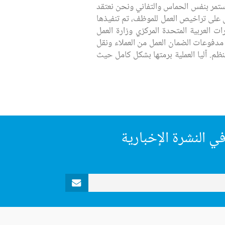
تمر بنفس الحماس والتفاني ونحن نعتقد
ل على تراخيص العمل للموظف، تم تنفيذها
حفاظ على حقوق العمال. يؤذن IFH من قبل مصرف الإمارات العربية المتحدة المركزي وزارة العمل
ع مدفوعات الضمان العمل من العملاء ونقل
 النظم. آليا العملية برمتها بشكل كامل حيث
ي النشرة الإخبارية