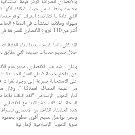
والأنصاري للصرافة توفر قيمة استثنائية
ملاءمة وفعالية من حيث التكلفة لأنها ل
الذي عادة ما تتقاضاه البنوك. "توفر خدم
سهولة وملائمة للمنشآت في القطاع الخاص
أكثر من 110 فروع الأنصاري للصرافة في جميع أنحاء البلاد.
لقد كان دائما التوجه لدينا لبناء العلاقات 
خلال تقديم خدمات جديدة التي تطابق تطو
وقال راشد علي الأنصاري، مدير عام الأن
عن إطلاق خدمة ضمان العمل الجديدة يؤكد
على الاستجابة بسرعة إلى وجود ثغرات في
من القيمة المضافة لعملائنا ". وقال مح
لدار التمويل الإسلامي: "لقد انتقلنا دائما
الراحة للشركات وشراكتنا مع الأنصاري 
هذه الحقيقة. اتفاقنا مع الأنصاري للصرافة
ونحن نواصل تصبح أقوى خطوة بخطوة م
سوق التمويل الإسلامية الإماراتية.