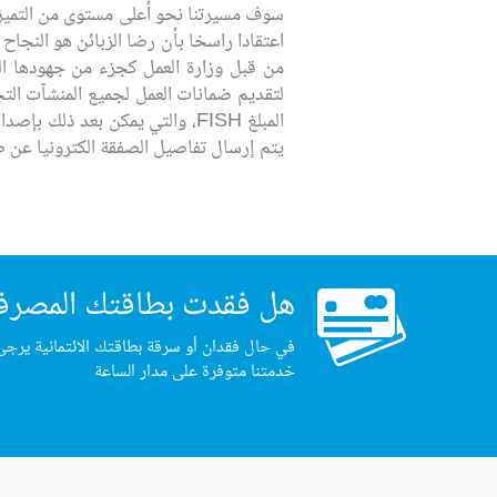
سوف مسيرتنا نحو أعلى مستوى من التميز
اعتقادا راسخا بأن رضا الزبائن هو النجا
لتقديم ضمانات العمل لجميع المنشآت التجا
المبلغ FISH، والتي يمكن بعد ذ
يتم إرسال تفاصيل الصفقة الكترونيا عن طريق الأنص
هل فقدت بطاقتك المصرف
في حال فقدان أو سرقة بطاقتك الائتمانية يرجى
خدمتنا متوفرة على مدار الساعة