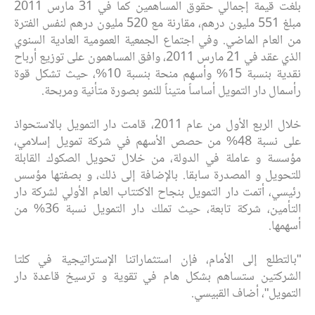
بلغت قيمة إجمالي حقوق المساهمين كما في 31 مارس 2011
مبلغ 551 مليون درهم، مقارنة ‏مع 520 مليون ‏درهم ‏لنفس الفترة
من العام الماضي. وفي‎ ‎اجتماع الجمعية العمومية العادية ‏السنوي
الذي عقد في 21 مارس 2011، ‏وافق‎ ‎‎المساهمون على توزيع أرباح
نقدية بنسبة 15% ‏وأسهم منحة بنسبة 10%، حيث تشكل قوة
رأسمال دار التمويل ‏أساساً ‏متيناً للنمو بصورة متأنية ‏ومربحة.‏
خلال‎ ‎الربع الأول من عام 2011، قامت دار التمويل بالاستحواذ
على نسبة 48% من حصص ‏الأسهم في شركة ‏‏تمويل إسلامي،
مؤسسة و عاملة في الدولة، من خلال تحويل الصكوك القابلة
‏للتحويل و المصدرة سابقا. ‏‎بالإضافة‎ ‎إلى ‏ذلك، و بصفتها مؤسس
رئيسي، أتمت دار التمويل بنجاح ‏الاكتتاب العام الأولي لشركة دار
التأمين، شركة ‏تابعة، حيث تملك دار التمويل نسبة 36% من
‏أسهمها.‏
‏"بالتطلع إلى الأمام، فإن استثماراتنا الإستراتيجية ‏في كلتا
‏الشركتين ستساهم بشكل هام في تقوية و ‏ترسيخ قاعدة دار
التمويل"، أضاف القبيسي.‏