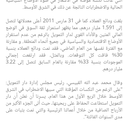
التي‎ ‎‎عانت نكسة مؤقتة في الأسعار في ضوء الأوضاع السياسية
الحالية ‏والاضطرابات الناتجة عن ‏ذلك في الشرق ‏الأوسط.‏
بلغت ودائع العملاء كما في 31 مارس 2011 أعلى معدلاتها لتصل
إلى 1.591 مليار‎ ‎درهم، مما ‏‏‏يظهر استمرار ثقة السوق في الوضع
المالي المتين والأداء القوي لدار التمويل بالرغم‎ ‎من عدم ‏استقرار
الأوضاع ‏‏الاقتصادية والسياسية في جميع أنحاء المنطقة. و مقارنة
مع الفترة نفسها من ‏العام الماضي، فقد نمت ودائع ‏العملاء ‏بنسبة
30% فاقت كل التوقعات. ‏‎وبالمثل، فقد ارتفعت ‏إجمالي
الموجودات بنسبة 33% مقارنة بالعام السابق ‏لتصل إلى ‏‏3.22
مليار درهم.‏
وقال محمد عبد الله القبيسي، رئيس مجلس إدارة دار التمويل:
"على الرغم من النكسات‎ ‎المؤقتة ‏التي سببها ‏‏الاضطراب في الشرق
الأوسط خلال الربع الأول من هذا‎ ‎العام، يسرنا أن نعلن أن ‏دار
التمويل استطاعت الحفاظ ‏على ‏ربحيتها، حيث أتى الجزء الأكبر من
الأرباح الصافية من ‏خلال أعمالنا الرئيسية والتي نمت بثبات على
مدى ‏السنوات ‏الفائتة".‏