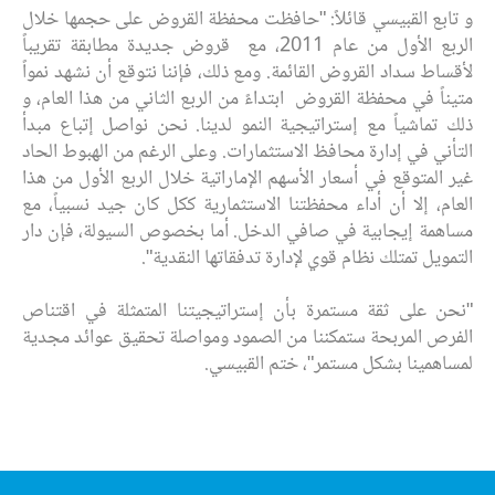
و تابع القبيسي قائلاً: "حافظت محفظة القروض على حجمها خلال
الربع الأول من عام 2011، ‏مع ‏‎ ‎قروض ‏‏جديدة مطابقة تقريباً
لأقساط سداد القروض القائمة.‏‎ ‎ومع ذلك، فإننا نتوقع أن نشهد ‏نمواً
متيناً في محفظة القروض ‏ ‏ابتداءً من الربع الثاني من هذا العام، و
ذلك تماشياً مع إستراتيجية ‏النمو لدينا. نحن نواصل إتباع مبدأ
التأني ‏في إدارة ‏محافظ الاستثمارات. وعلى‎ ‎الرغم من الهبوط ‏الحاد
غير المتوقع في أسعار الأسهم الإماراتية خلال الربع ‏الأول من ‏هذا
العام، إلا أن أداء‎ ‎‎محفظتنا الاستثمارية ككل كان جيد نسبياً، مع
مساهمة إيجابية في صافي‎ ‎الدخل. أما ‏بخصوص ‏‏السيولة، فإن دار
التمويل تمتلك نظام قوي لإدارة تدفقاتها النقدية".‏
‏"نحن على ثقة مستمرة بأن إستراتيجيتنا المتمثلة في اقتناص
الفرص المربحة ستمكننا من الصمود ‏ومواصلة تحقيق ‏‏عوائد مجدية
لمساهمينا بشكل مستمر"، ختم القبيسي.