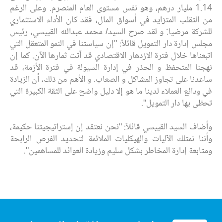
1.14 مليار درهم، وهو نفس مستوى العام المنصرم. وعلى ‏الرغم
من التقلب المتزايد في أسواق المال، فقد كان الأداء الاستثماري
للشركة مرضيا.ً‏ و لقد صرح السيد/ محمد عبدالله القبيسي، رئيس
مجلس إدارة دار التمويل قائلاً: "إن سياستنا في النمو المتعقل ‏التي
اتبعناها خلال فترة الازدهار الاقتصادي قد آتت ثمارها الآن. كما إن
نهجنا المتحفظ و الحذر في إدارة ‏السيولة في فترة الأزمة، قد
ساعدنا على تجاوز المشاكل و الصعاب. و‎ ‎الأهم من ذلك، أن الزيادة
في ودائع ‏العملاء لدينا ما هو إلا دليل واضح على الثقة الكبيرة التي
تحظى بها دار التمويل".‏
وأضاف السيد القبيسي قائلاً: "نحن نعتقد إن إستراتيجيتنا حكيمة،
وأننا نمتلك الآليات والهيكليات الملائمة لتحديد ‏الفرص الرابحة
ومتابعة إدارة المخاطر بشكل سليم وزيادة العوائد للمساهمين".‏