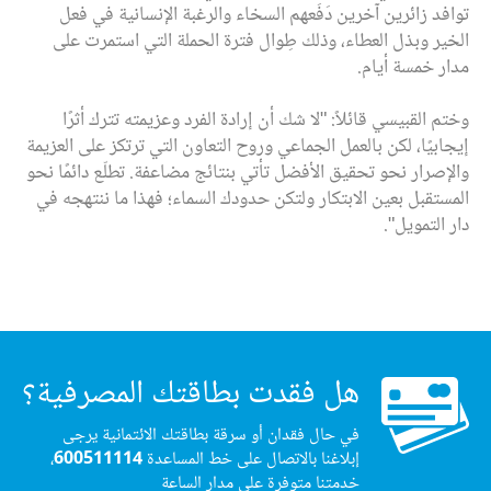
توافد زائرين آخرين دَفَعهم السخاء والرغبة الإنسانية في فعل
الخير وبذل العطاء، وذلك طِوال فترة الحملة التي استمرت على
مدار خمسة أيام.
وختم القبيسي قائلاً: "لا شك أن إرادة الفرد وعزيمته تترك أثرًا
إيجابيًا، لكن بالعمل الجماعي وروح التعاون التي ترتكز على العزيمة
والإصرار نحو تحقيق الأفضل تأتي بنتائج مضاعفة. تطلّع دائمًا نحو
المستقبل بعين الابتكار ولتكن حدودك السماء؛ فهذا ما ننتهجه في
دار التمويل".
هل فقدت بطاقتك المصرفية؟
في حال فقدان أو سرقة بطاقتك الائتمانية يرجى
إبلاغنا بالاتصال على خط المساعدة
600511114
،
خدمتنا متوفرة على مدار الساعة