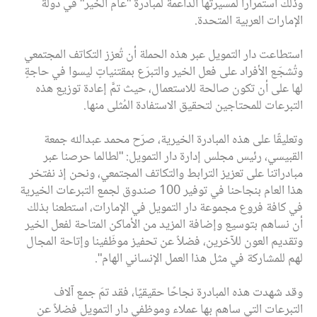
وذلك استمرارًا لمسيرتها الداعمة لمبادرة "عام الخير" في دولة
الإمارات العربية المتحدة.
استطاعت دار التمويل عبر هذه الحملة أن تُعزز التكاتف المجتمعي
وتُشجّع الأفراد على فعل الخير والتبرّع بمقتنياتٍ ليسوا في حاجةٍ
لها على أن تكون صالحة للاستعمال، حيث تمَّ إعادة توزيع هذه
التبرعات للمحتاجين لتحقيق الاستفادة المُثلى منها.
وتعليقًا على هذه المبادرة الخيرية، صرّح محمد عبدالله جمعة
القبيسي، رئيس مجلس إدارة دار التمويل: "لطالما حرصنا عبر
مبادراتنا على تعزيز الترابط والتكاتف المجتمعي، ونحن إذ نفتخر
هذا العام بنجاحنا في توفير 100 صندوق لجمع التبرعات الخيرية
في كافة فروع مجموعة دار التمويل في الإمارات، استطعنا بذلك
أن نساهم بتوسيع وإضافة المزيد من الأماكن المتاحة لفعل الخير
وتقديم العون للآخرين، فضلاً عن تحفيز موظّفينا وإتاحة المجال
لهم للمشاركة في مثل هذا العمل الإنساني الهام".
وقد شهدت هذه المبادرة نجاحًا حقيقيًا، فقد تمّ جمع آلاف
التبرعات التي ساهم بها عملاء وموظفي دار التمويل فضلاً عن