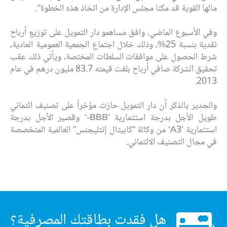
مالها القوية قد مكنا مجلس الإدارة من اتخاذ هذه الخطوة".
وفي الأسبوع الماضي، وافق مساهمو دار التمويل على توزيع ‏أرباح
نقدية بنسبة 25%، وذلك خلال اجتماع الجمعية العمومية العادية،
شرط الحصول على موافقات السلطات المختصة، ويأتي ذلك عقب
تحقيق الشركة صافي أرباح بلغت قيمته 83.7 مليون درهم في عام
2013.
والجدير بالذكر أن دار التمويل حازت مؤخراً على تصنيف ائتماني
طويل الأجل بدرجة استثمارية ’BBB-‘ وقصير الأجل بدرجة
استثمارية ’A3‘ من وكالة "كابيتال إنتليجنس" العالمية المتخصصة
في مجال التصنيف الائتماني.
هل فقدت بطاقتك المصرفية؟