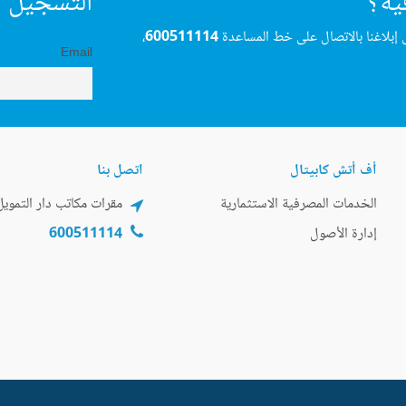
ية؟
التسجيل ف
 إبلاغنا بالاتصال على خط المساعدة
600511114
،
Email
أف أتش كابيتال
اتصل بنا
الخدمات المصرفية الاستثمارية
مقرات مكاتب دار التمويل
إدارة الأصول
600511114