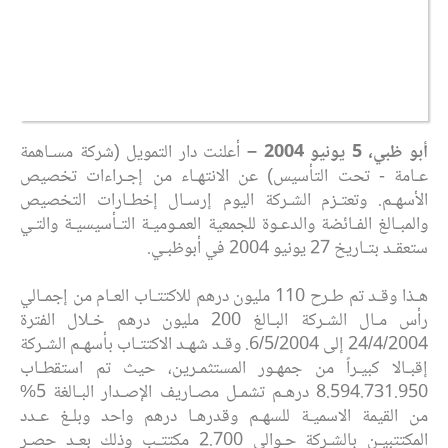
أبو ظبي، 5 يونيو 2004 –
أعلنت دار التمويل (شركة مسـاهمة
عـامة - تحت التأسيس) عن الانتهـاء من إجـراءات تخصيص
الأسهـم. وتعتـزم الشـركة اليوم إرسـال إخطـارات التخصيص
والمبـالغ الفـائضة والدعـوة للجمعية العمـوميـة التـأسيسيـة والتـي
ستعقـد بتـاريخ 27 يونيو 2004 في أبوظبـي.
هـذا وقـد تم طـرح 110 مليون درهم للاكتتـاب العـام من إجمـالي
رأس مـال الشـركة البـالغ 200 مليون درهم خـلال الفترة
24/4/2004 إلى 6/5/2004. وقـد شهـد الاكتتـاب بأسهـم الشـركة
إقبـالا كبيـراً من جمهـور المستثمـرين، حيث تم استقطـاب
8.594.731.950 درهـم تشمـل مصـاريف الإصـدار البـالغة 5%
من القيمة الاسميـة للسهـم وقدرهـا درهم واحد وبلـغ عـدد
المكتتبيـن بالشـركة حـوالي 2.700 مكتتـب وذلك بعـد حصـر