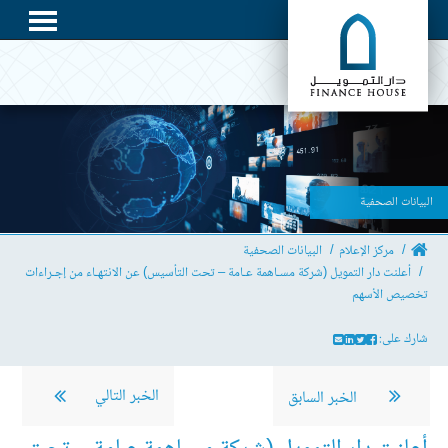
البيانات الصحفية
مركز الإعلام
البيانات الصحفية
أعلنت دار التمويل (شركة مسـاهمة عـامة – تحت التأسيس) عن الانتهـاء من إجـراءات
تخصيص الأسهم
شارك على:
الخبر التالي
الخبر السابق