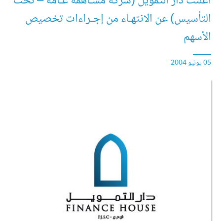
أعلنت دار التمويل (شركة مسـاهمة عـامة – تحت
التأسيس) عن الانتهـاء من إجـراءات تخصيص
الأسهم
05 يونيو 2004