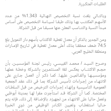
الطلبـات المتكـررة.
وبالتـالي بلغت نسبة التخصيص النهـائية 1.343% من عـدد
الأسهـم المكتتـب بهـا وذلك طبقـا لسيـاسة التخصيص على أسـاس
مبـدأ النسبة والتنـاسب المعلن عنها مسبقـا من قبل الشركة.
ومن الجدير بالذكر أن معدل تغطية الاكتتاب بأسهم دار التمويل بلغ
74.5 ضعف محققـا بذلك أعلى معدل تغطية في تـاريخ الإمـارات
ومنطقة الخليج العربي.
وصـرح السيـد / محمـد القبيسـي، رئيـس لجنـة المؤسسيـن، بأن
حجـم الاكتتــاب يعكـس ثقة المستثمـرين بالشـركة وخطـة عملهـا
ومؤسسيـهـا والقـائميـن عليهـا. كمـا ذكـر أن العمـل جـاري على
الانتهـاء من إجـراءات تأسيس الشـركة بمـا في ذلك عقد الجمعية
العمومية التأسيسية وإنهـاء إجـراءات الترخيص من قبل السلطـات
المختصة. كمـا أن الشركة قـد استأجرت مقرا لهـا بمدينة أبوظبي
وتعمل حاليا على الانتهـاء من تجهيزه. بالإضـافة إلى ذلك، فإنه يتم
حـاليا استقطـاب وتعيين الكـادر الوظيفي من ذوي الخبرة