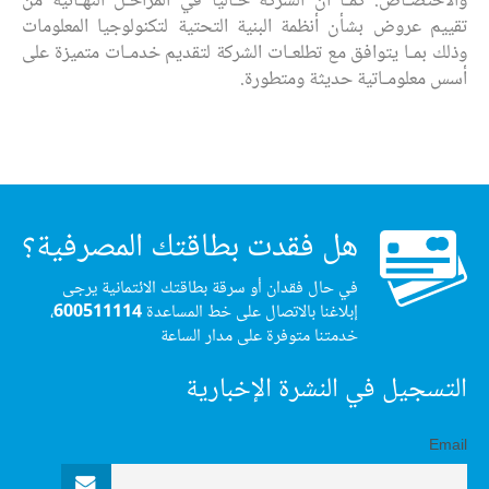
والاختصـاص. كمـا أن الشركة حـاليا في المراحـل النهـائية من
تقييم عروض بشأن أنظمة البنية التحتية لتكنولوجيا المعلومات
وذلك بمـا يتوافق مع تطلعـات الشركة لتقديم خدمـات متميزة على
أسس معلومـاتية حديثة ومتطورة.
هل فقدت بطاقتك المصرفية؟
في حال فقدان أو سرقة بطاقتك الائتمانية يرجى
إبلاغنا بالاتصال على خط المساعدة
600511114
،
خدمتنا متوفرة على مدار الساعة
التسجيل في النشرة الإخبارية
Email