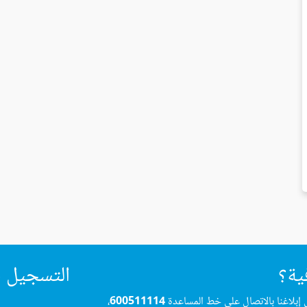
ية؟
التسجيل ف
 إبلاغنا بالاتصال على خط المساعدة
600511114
،