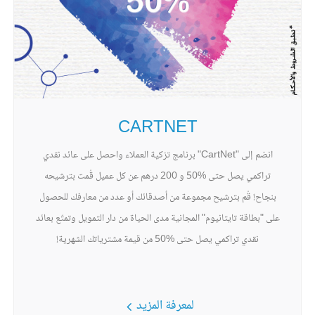
CARTNET
انضم إلى "CartNet" برنامج تزكية العملاء واحصل على عائد نقدي
تراكمي يصل حتى %50 و 200 درهم عن كل عميل قُمت بترشيحه
بنجاح! قُم بترشيح مجموعة من أصدقائك أو عدد من معارفك للحصول
على "بطاقة تايتانيوم" المجانية مدى الحياة من دار التمويل وتمتّع بعائد
نقدي تراكمي يصل حتى %50 من قيمة مشترياتك الشهرية!
لمعرفة المزيد