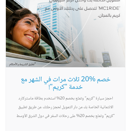
خصم %20 ثلاث مرات في الشهر مع
خدمة "كريم"!
احجز سيارة "كريم" وتمتّع بخصم 20% استخدم بطاقة ماستركارد
الائتمانية الخاصة بك من دار التمويل لحجز رحلتك عن طريق تطبيق
"كريم" وتمتّع بخصم 20% على رحلات السفر في دول الشرق الأوسط