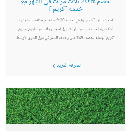
خصم %20 ثلاث مرات في الشهر مع
خدمة "كريم"!
احجز سيارة "كريم" وتمتّع بخصم 20% استخدم بطاقة ماستركارد
الائتمانية الخاصة بك من دار التمويل لحجز رحلتك عن طريق تطبيق
"كريم" وتمتّع بخصم 20% على رحلات السفر في دول الشرق الأوسط
لمعرفة المزيد