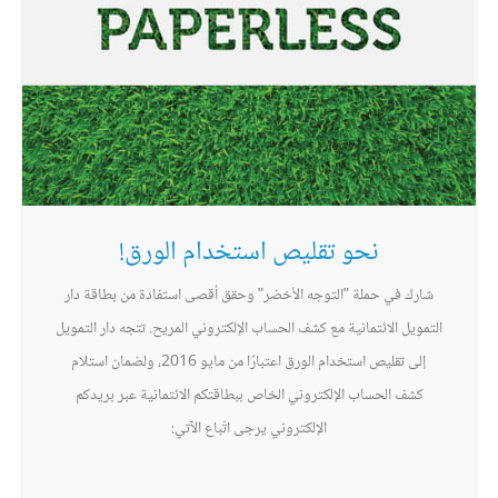
نحو تقليص استخدام الورق!
شارك في حملة "التوجه الأخضر" وحقق أقصى استفادة من بطاقة دار
التمويل الائتمانية مع كشف الحساب الإلكتروني المريح. تتجه دار التمويل
إلى تقليص استخدام الورق اعتبارًا من مايو 2016، ولضمان استلام
كشف الحساب الإلكتروني الخاص ببطاقتكم الائتمانية عبر بريدكم
الإلكتروني يرجى اتّباع الآتي: