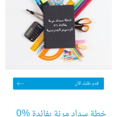
قدم طلبك الآن
خطة سداد مرنة بفائدة %0