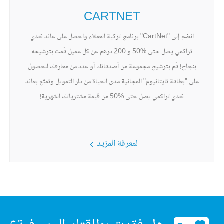
CARTNET
انضم إلى "CartNet" برنامج تزكية العملاء واحصل على عائد نقدي
تراكمي يصل حتى %50 و 200 درهم عن كل عميل قُمت بترشيحه
بنجاح! قُم بترشيح مجموعة من أصدقائك أو عدد من معارفك للحصول
على "بطاقة تايتانيوم" المجانية مدى الحياة من دار التمويل وتمتّع بعائد
نقدي تراكمي يصل حتى %50 من قيمة مشترياتك الشهرية!
لمعرفة المزيد