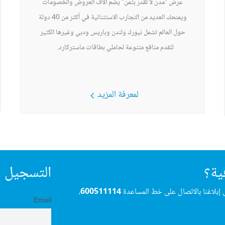
عرض "مُدن لا تُقدّر بثمن" يضم آلاف العروض والخصومات
ويمنحك العديد من التجارب الاستثنائية في أكثر من 40 دولة
حول العالم تشمل نيورك ولندن وباريس ودبي وغيرها الكثير
لتُقدم منافع متنوعة لحاملي بطاقات ماستركارد.
لمعرفة المزيد
ية؟
التسجيل ف
 إبلاغنا بالاتصال على خط المساعدة
600511114
،
Email