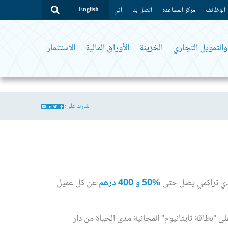
الوظائف
مركز المساعدة
اتصل بنا
آني
English
التمويل التجاري
الخزينة
الأوراق المالية
الاستثمار
شارك على:
%50
و 4
00
درهم
عن كل عميل
بطاقة تايتانيوم" المجانية مدى الحياة من دار