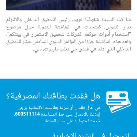
شاركت السيدة شغوفتا فريد، رئيس التدقيق الداخلي والالتزام
بدار التمويل، كمتحدث في المناقشة الندوية حول موضوع
"استخدام أدوات حوكمة الشركات لتحقيق الاستقرار في بيئتكم".
وتعد هذه المناقشة جزءًا من المؤتمر السنوي السادس عشر للتدقيق
الداخلي الذي عقد في فندق جي دبليو ماريوت، دبي.
هل فقدت بطاقتك المصرفية؟
في حال فقدان أو سرقة بطاقتك الائتمانية يرجى
إبلاغنا بالاتصال على خط المساعدة
600511114
،
خدمتنا متوفرة على مدار الساعة
التسجيل في النشرة الإخبارية