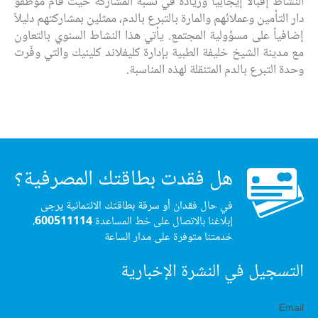
النشاط إقبالاً إيجابياً وزيادة في نسبة المشاركة حيث قام موظفو
دار التأمين وعملائهم والمارة بالتبرع بالدم، ممثلين بمشاركتهم دليلاً
إضافياً على مسؤولية المجتمع. يأتي هذا النشاط السنوي بالتعاون
مع مدينة الشيخ خليفة الطبية بإدارة كليفلاند كلينيك والتي وفّرت
وحدة التبرع بالدم المتنقلة لهذه المناسبة.
هل فقدت بطاقتك المصرفية؟
في حال فقدان أو سرقة بطاقتك الائتمانية يرجى
إبلاغنا بالاتصال على خط المساعدة
600511114
،
خدمتنا متوفرة على مدار الساعة
التسجيل في النشرة الإخبارية
Email