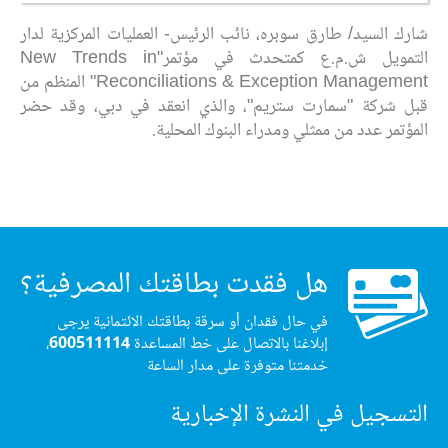
شارك السيد/ طارق سوبره، نائب الرئيس- العمليات المركزية لدار
التمويل ش.م.ع كمتحدث في مؤتمر"New Trends in
Reconciliations & Exception Management" المنظم من
قبل شركة "سمارت ستريم"، والذي انعقد في دبي، وقد حضر
المؤتمر عدد من ممثلي ومدراء البنوك المحلية.
هل فقدت بطاقتك المصرفية؟
في حال فقدان أو سرقة بطاقتك الائتمانية يرجى
إبلاغنا بالاتصال على خط المساعدة
600511114
،
خدمتنا متوفرة على مدار الساعة
التسجيل في النشرة الإخبارية