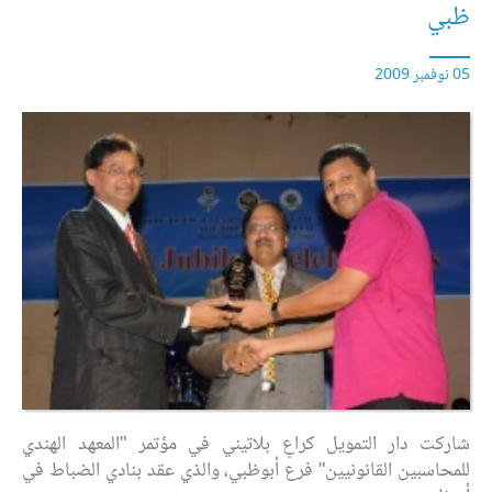
ظبي
05 نوفمبر 2009
شاركت دار التمويل كراعٍ بلاتيني في مؤتمر "المعهد الهندي
للمحاسبين القانونيين" فرع أبوظبي، والذي عقد بنادي الضباط في