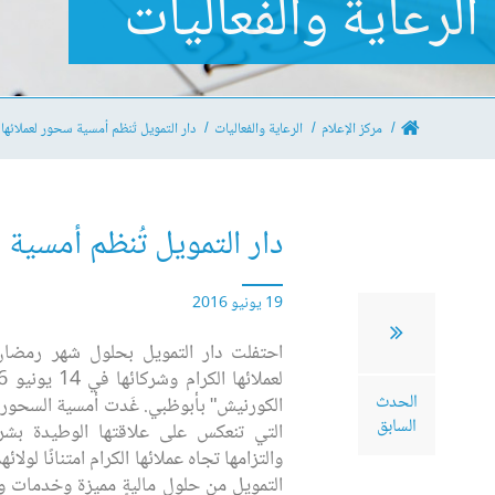
الرعاية والفعاليات
مركز الإعلام
الرعاية والفعاليات
دار التمويل تُنظم أمسية سحور لعملائها
دار التمويل تُنظم أمسية
19 يونيو 2016
احتفلت دار التمويل بحلول شهر رمضا
الحدث
الكورنيش" بأبوظبي. غَدت أمسية السحور ا
السابق
التي تنعكس على علاقتها الوطيدة بشركا
والتزامها تجاه عملائها الكرام امتنانًا لولا
التمويل من حلولٍ ماليةٍ مميزة وخدمات