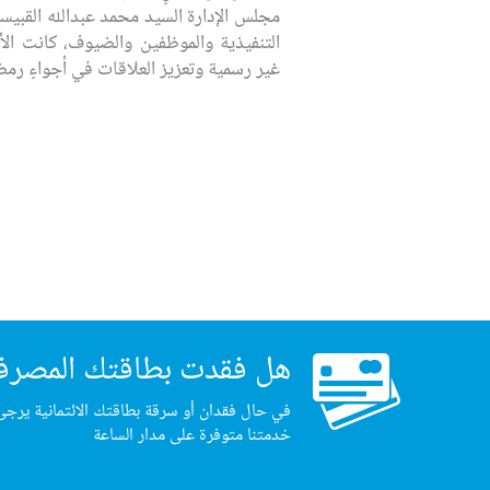
مجلس الإدارة السيد محمد عبدالله القبيس
التنفيذية والموظفين والضيوف، كانت ال
غير رسمية وتعزيز العلاقات في أجواءٍ ر
هل فقدت بطاقتك المصرف
في حال فقدان أو سرقة بطاقتك الائتمانية يرجى
خدمتنا متوفرة على مدار الساعة