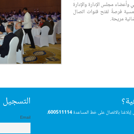
ي وأعضاء مجلس الإدارة والإدارة
أمسية فرصةً لفتح قنوات اتصال
مضانية مريحة.
ية؟
التسجيل ف
 إبلاغنا بالاتصال على خط المساعدة
600511114
،
Email