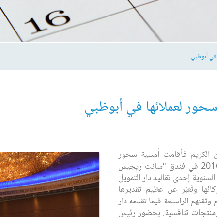
 في أبوظبي
 سحور لعملائها في أبوظبي
ن الكريم فأقامت أمسية سحور
لعملائها الكرام وشركائها في 14 يونيو 2016 في فندق "سانت ريجيس
لسنوية إحدى تقاليد دار التمويل
ئها وتُعبّر عن عظيم تقديرها
ئهم وثقتهم الراسخة فيما تقدّمه دار
 ومنتجات تنافسية. بحضور رئيس