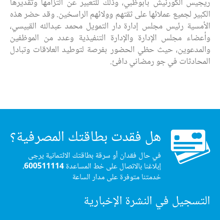
ريجيس الكورنيش بأبوظبي، وذلك للتعبير عن التزامها وتقديرها
الكبير لجميع عملائها على ثقتهم وولائهم الراسخين. وقد حضر هذه
الأمسية رئيس مجلس إدارة دار التمويل محمد عبدالله القبيسي،
وأعضاء مجلس الإدارة والإدارة التنفيذية وعدد من الموظفين
والمدعوين، حيث حظي الحضور بفرصة لتوطيد العلاقات وتبادل
المحادثات في جو رمضاني دافئ.
هل فقدت بطاقتك المصرفية؟
في حال فقدان أو سرقة بطاقتك الائتمانية يرجى
إبلاغنا بالاتصال على خط المساعدة
600511114
،
خدمتنا متوفرة على مدار الساعة
التسجيل في النشرة الإخبارية