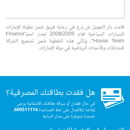
قامت دار التمويل ش.م.ع في رعاية فريق ضمن بطولة الإمارات
للسيارات السياحية لعام 2008/2009 تحت اسم"Finance
House Team"، وتأتي هذه الخطوة ضمن تشجيع الشركة
للنشاطات والأحداث الرياضية في دولة الإمارات.
هل فقدت بطاقتك المصرفية؟
في حال فقدان أو سرقة بطاقتك الائتمانية يرجى
إبلاغنا بالاتصال على خط المساعدة
600511114
،
خدمتنا متوفرة على مدار الساعة