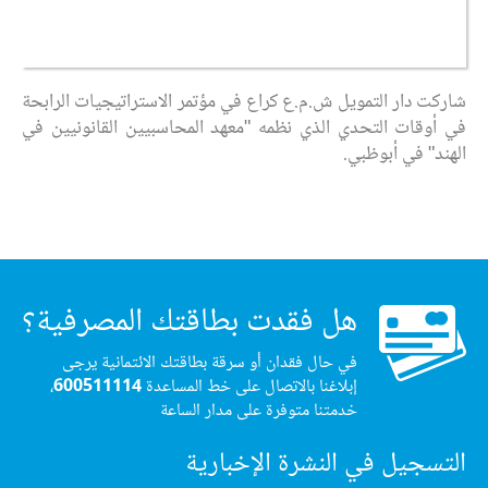
شاركت دار التمويل ش.م.ع كراع في مؤتمر الاستراتيجيات الرابحة
في أوقات التحدي الذي نظمه "معهد المحاسبيين القانونيين في
الهند" في أبوظبي.
هل فقدت بطاقتك المصرفية؟
في حال فقدان أو سرقة بطاقتك الائتمانية يرجى
إبلاغنا بالاتصال على خط المساعدة
600511114
،
خدمتنا متوفرة على مدار الساعة
التسجيل في النشرة الإخبارية