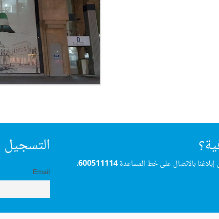
ية؟
التسجيل ف
 إبلاغنا بالاتصال على خط المساعدة
600511114
،
Email