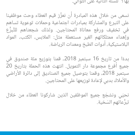
بها؟" للسّنة الثّانية على التّوالي.
نسعى من خلال هذه المبادرة أن نعزِّز قيم العطاء وحث موظفينا
على التبرع والمشاركة بمبادرات اجتماعية وحملات توعوية تساهم
في تخفيف ورفع معاناة المحتاجين. ولذلك شجعناهم للتَّبرُّع
وإهداء ممتلكاتهم الغير مستعملة مثل: الملابس، الكتب، المواد
البلاستيكية، أدوات الطبخ ومعدات الرياضة.
بدءًا من تاريخ 16 سبتمبر 2018، قمنا بتوزيع مئة صندوق في
جميع أفرع مجموعة دار التمويل. انتهت هذه الحملة بتاريخ 20
سبتمبر 2018، وقمنا بتوصيل جميع الصناديق إلى دائرة الأراضي
والأملاك بدبي لإعادة توزيعها على المحتاجين.
نحيّي ونشجّع جميع الموظفين الذين شاركونا العطاء من خلال
تبرُّعاتهم السّخية.