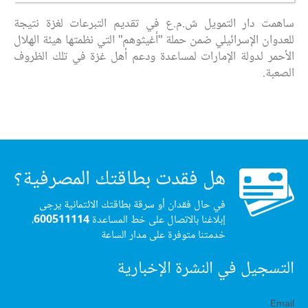
ساهمت دار التمويل ش.م.ع في تقديم التبرعات لغزة نتيجة
للعدوان الإسرائيلي ضمن حملة "أغيثوهم" التي نظمتها هيئة الهلال
الأحمر لدولة الإمارات لمساعدة ودعم أهل غزة في تلك الظروف
الصعبة.
هل فقدت بطاقتك المصرفية؟
في حال فقدان أو سرقة بطاقتك الائتمانية يرجى
إبلاغنا بالاتصال على خط المساعدة
600511114
،
خدمتنا متوفرة على مدار الساعة
التسجيل في النشرة الإخبارية
Email