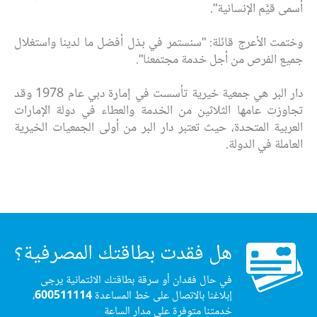
أسمى قيَّم الإنسانية".
وختمت الأعرج قائلة: "سنستمر في بذل أفضل ما لدينا واستغلال
جميع الفرص من أجل خدمة مجتمعنا".
دار البر هي جمعية خيرية تأسست في إمارة دبي عام 1978 وقد
تجاوزت عامها الثلاثين من الخدمة والعطاء في دولة الإمارات
العربية المتحدة، حيث تعتبر دار البر من أولى الجمعيات الخيرية
العاملة في الدولة.
هل فقدت بطاقتك المصرفية؟
في حال فقدان أو سرقة بطاقتك الائتمانية يرجى
إبلاغنا بالاتصال على خط المساعدة
600511114
،
خدمتنا متوفرة على مدار الساعة