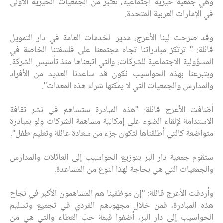
وهي جمعية خيرية اجتماعية، تعتبر من الجمعيات الخيرية الأولى
في الإمارات العربية المتحدة.
وقد صرحت لينا الأعرج، مدير الخدمات العامة في دار التمويل
قائلة: " ترتكز مبادراتنا تجاه مجتمعنا على فلسفتنا الخاصة في
المسؤولية الاجتماعية للشركات، والتي اتبعناها منذ تأسيس الشركة.
وبتبرعنا بهذه الحواسيب نكون قد ساعدنا العديد من الأفراد
والمدارس والجمعيات التي لا يمكنها شراء هذه المعدات".
أضافت الأعرج قائلة: "هذه المبادرة ستساهم في نشر ثقافة
الاستدامة لإلقاء الضوء على إمكانية مساهمة الشركات ولو بمبادرة
متواضعة كالتي أطلقناها لتكون جزء من سعادة عائلة وتعليم طفل".
ستقوم جمعية دار البر بتوزيع الحواسيب إلى العائلات والمدارس
والجمعيات التي هي بحاجة لهذا النوع من المساعدة.
وأردفت الأعرج قائلة: "إن موظفينا هم المساهمون الأكبر في نجاح
هذه المبادرة، فمن خلال مجهودهم الفردي في تجميع وتسليم
الحواسيب إلى دار البر، أضفوا قيمة حبّ العطاء والتي هي من