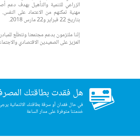
الزراعي للتنمية والتأهيل بهدف دعم أص
مهنية تمكنهم من الاعتماد على النفس. ك
بتاريخ 22 فبراير و22 مارس 2018.
إنّنا ملتزمون بدعم مجتمعنا ونتطلّع للمبادر
العزيز على الصعيدين الاقتصادي والاجتماع
هل فقدت بطاقتك المصرف
في حال فقدان أو سرقة بطاقتك الائتمانية يرجى
خدمتنا متوفرة على مدار الساعة