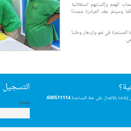
حاب الهمم وإكسابهم استقلالية
ما وسيتمّ عقد المبادرة مجددًا
ة المستمرّة في نمو وازدهار وطننا
ي.
ية؟
التسجيل ف
 إبلاغنا بالاتصال على خط المساعدة
600511114
،
Email