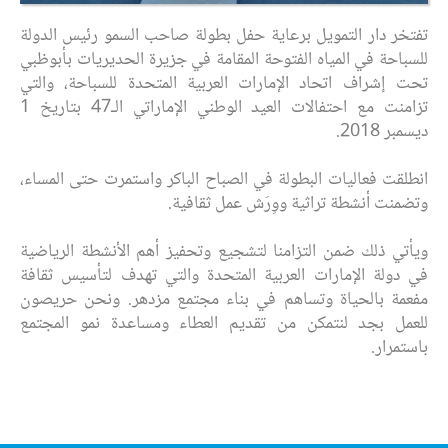
تفتخر دار التمويل برعاية حفل بطولة صاحب السمو رئيس الدولة
للسباحة في المياه الفتوحة المقامة في جزيرة الحديريات بأبوظبي
تحت إشراف اتحاد الإمارات العربية المتحدة للسباحة، والتي
تزامنت مع احتفالات العيد الوطني الإماراتي الـ47 بتاريخ 1
ديسمبر 2018.
انطلقت فعاليات البطولة في الصباح الباكر واستمرت حتى المساء،
وتضمنت أنشطة تراثية ووِرَش عمل ثقافية.
ويأتي ذلك ضمن التزامنا لتشجيع وتحفيز أهم الأنشطة الرياضية
في دولة الإمارات العربية المتحدة والتي تهدف لتأسيس ثقافة
مفعمة بالحياة وتساهم في بناء مجتمع مزدهر. ونحن حريصون
للعمل بجد لنتمكن من تقديم العطاء ومساعدة نمو المجتمع
باستمرار.