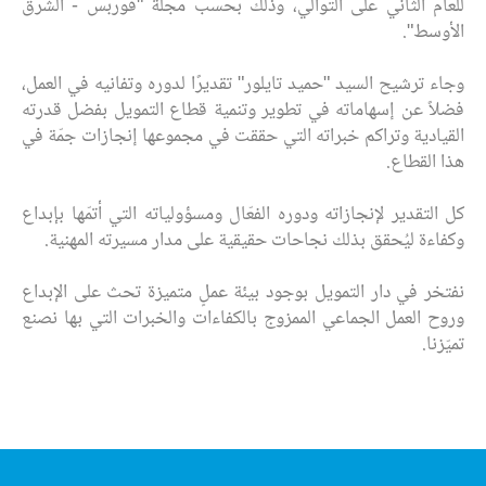
للعام الثاني على التوالي، وذلك بحسب مجلة "فوربس - الشرق
الأوسط".
وجاء ترشيح السيد "حميد تايلور" تقديرًا لدوره وتفانيه في العمل،
فضلاً عن إسهاماته في تطوير وتنمية قطاع التمويل بفضل قدرته
القيادية وتراكم خبراته التي حققت في مجموعها إنجازات جمّة في
هذا القطاع.
كل التقدير لإنجازاته ودوره الفعّال ومسؤولياته التي أتمّها بإبداع
وكفاءة ليُحقق بذلك نجاحات حقيقية على مدار مسيرته المهنية.
نفتخر في دار التمويل بوجود بيئة عملٍ متميزة تحث على الإبداع
وروح العمل الجماعي الممزوج بالكفاءات والخبرات التي بها نصنع
تميّزنا.