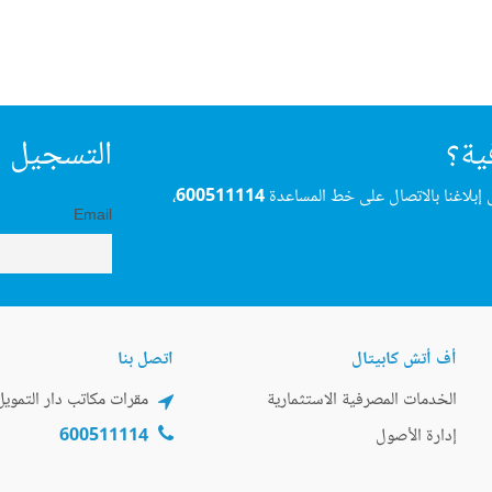
ية؟
التسجيل ف
 إبلاغنا بالاتصال على خط المساعدة
600511114
،
Email
أف أتش كابيتال
اتصل بنا
الخدمات المصرفية الاستثمارية
مقرات مكاتب دار التمويل
إدارة الأصول
600511114