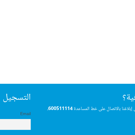
ية؟
التسجيل ف
 إبلاغنا بالاتصال على خط المساعدة
600511114
،
Email