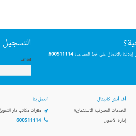
ية؟
التسجيل ف
 إبلاغنا بالاتصال على خط المساعدة
600511114
،
Email
أف أتش كابيتال
اتصل بنا
الخدمات المصرفية الاستثمارية
مقرات مكاتب دار التمويل
إدارة الأصول
600511114