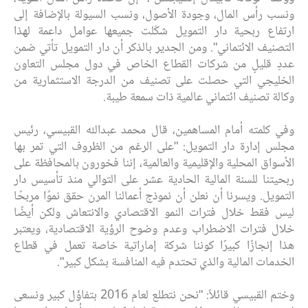
ونسب رأس المال، وجودة الأصول، ونسب السيولة بالإضافة إلى
ارتفاع ربحية دار التمويل شكّلت جميعها عوامل داعمة لهذا
التصنيف الائتماني". ومن الجدير بالذكر أن دار التمويل تأتي ضمن
عددٍ قليلٍ من شركات القطاع الخاص في دول مجلس التعاون
الخليجي التي حصلت على تصنيف من الدرجة الاستثمارية من
وكالة تصنيف ائتماني عالمية ذات سمعة طيبة.
وفي كلمته أمام المساهمين، قال محمد عبدالله القبيسي، رئيس
مجلس إدارة دار التمويل: "على الرغم من الظروف التي تمر بها
الأسواق المحلية والإقليمية والعالمية، إننا فخورون بالمحافظة على
ربحيتنا للسنة المالية الحادية عشر على التوالي منذ تأسيس دار
التمويل. ويسرنا أن نعلن أن نموذج أعمالنا المرن حقق نموًا مربحًا
ليس فقط خلال فترات النمو الاقتصادي والانتعاش ولكن أيضًا
خلال فترات الاضطراب وعدم وضوح الرؤية الاقتصادية، ويعتبر
هذا إنجازًا كبيرًا كوننا شركة إماراتية خاصة تعمل في قطاع
الخدمات المالية والذي تحتدم فيه المنافسة بشكل كبير".
وختم القبيسي قائلاً: "نحن نتطلع لعام 2016 بتفاؤل كبير ونسعى