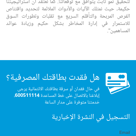
لتحقيق نمو ثابت يتوافق مع توقعاتنا. كما نعتقد أن استراتيجيتنا
حكيمة، حيث نمتلك الآليات والأدوات الملائمة لتحديد واقتناص
الفرص المربحة والتأقلم السريع مع تقلبات وتطورات السوق
للاستمرار في إدارة المخاطر بشكل حكيم وزيادة عوائد
المساهمين".
هل فقدت بطاقتك المصرفية؟
في حال فقدان أو سرقة بطاقتك الائتمانية يرجى
إبلاغنا بالاتصال على خط المساعدة
600511114
،
خدمتنا متوفرة على مدار الساعة
التسجيل في النشرة الإخبارية
Email