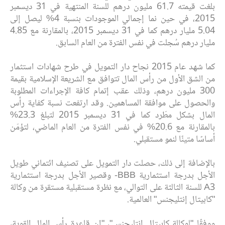
بلغت قيمته 61.7 مليون درهم للسنة المنتهية في 31 ديسمبر
2015، في حين نما إجمالي الموجودات بنسبة 4% ليصل إلى
5.04 مليار درهم كما في 31 ديسمبر 2015، بالمقارنة مع 4.85
مليار درهم سُجلت في نفس الفترة من العام السابق.
كما شهد عام 2015 نجاح دار التمويل في طرح شهادات استثمار
من الشق الأول من رأس المال تتوافق مع الشريعة الإسلامية بقيمة
300 مليون درهم، وذلك عقب إتمام كافة الإجراءات المطلوبة
والحصول على موافقة المساهمين. وقد ارتفعت نسبة كفاية رأس
المال بشكل مطّرد كما في 31 ديسمبر 2015 لتبلغ 23.3%
بالمقارنة مع 20.6% في نفس الفترة من العام الماضي، لتؤمّن
أساسًا متينًا لنمو مستقبلي.
بالإضافة إلى ذلك، حصلت دار التمويل على تصنيف ائتماني طويل
الأجل بدرجة استثمارية BBB- وقصير الأجل بدرجة استثمارية
A3 للسنة الثالثة على التوالي، مع نظرة مستقبلية مستقرة من وكالة
"كابيتال إنتليجنس" العالمية.
ووفقًا "لوكالة كابيتال إنتليجنس"، "إن قاعدة رأس المال القوية،