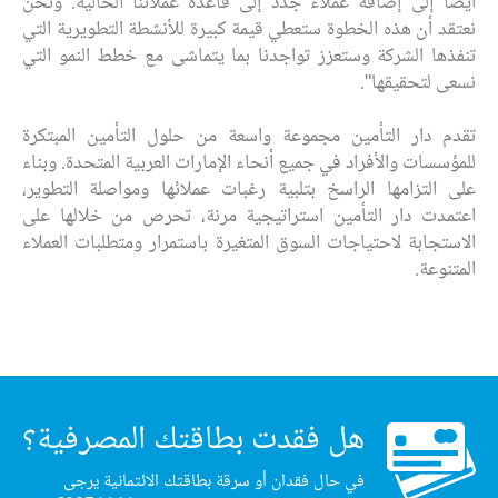
أيضاً إلى إضافة عملاء جدد إلى قاعدة عملائنا الحالية. ونحن
نعتقد أن هذه الخطوة ستعطي قيمة كبيرة للأنشطة التطويرية التي
تنفذها الشركة وستعزز تواجدنا بما يتماشى مع خطط النمو التي
نسعى لتحقيقها".
تقدم دار التأمين مجموعة واسعة من حلول التأمين المبتكرة
للمؤسسات والأفراد في جميع أنحاء الإمارات العربية المتحدة. وبناء
على التزامها الراسخ بتلبية رغبات عملائها ومواصلة التطوير،
اعتمدت دار التأمين استراتيجية مرنة، تحرص من خلالها على
الاستجابة لاحتياجات السوق المتغيرة باستمرار ومتطلبات العملاء
المتنوعة.
هل فقدت بطاقتك المصرفية؟
في حال فقدان أو سرقة بطاقتك الائتمانية يرجى