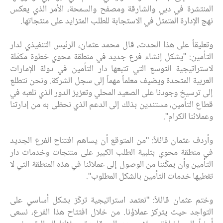
المنتشرة في دبي والشارقة ومصفح والسمحة، الأمر الذي يعكس
نهج الإدارة المتمثل في الاستجابة للطلب المتزايد على منتجاتها.
وتعليقاً على هذا الحدث، قال محمد عثمان، الرئيس التنفيذي لدار
التأمين: "يشكل إنشاء فرع جديد في منطقة محوي خطوة مكمّلة
لاستراتيجية التوسع التي تتبعها دار التأمين في دولة الإمارات
العربية المتحدة ويضيف معلماً مهماً إلى سجل الشركة. ونحن نتطلع
إلى ترسيخ وجودنا على الصعيد المحلي وتعزيز الدور الذي نلعبه في
قطاع التأمين، مستندين بذلك إلى الدعم الذي نحظى به من إدارتنا
وعملائنا الكرام".
وأردف عثمان قائلاً: "من المتوقع أن يساهم افتتاح الفرع الجديد
في منطقة محوي بتلبية الطلب الكبير على منتجات وخدمات دار
التأمين وأن يمكّننا من الوصول إلى عملائنا في هذه المنطقة التي لا
تغطيها خدمات التأمين بالشكل المطلوب".
وختم عثمان قائلاً: "نعتمد استراتيجية تركّز بشكل أساسي على
التواجد حيث يتركز عملاؤنا. من خلال افتتاح هذا الفرع، نسعى