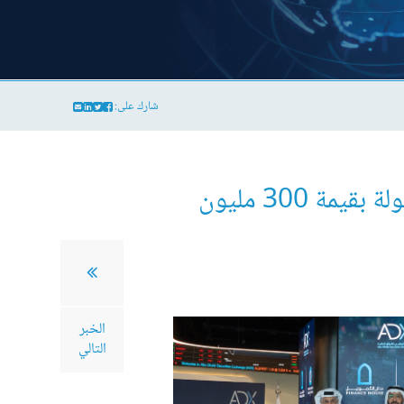
شارك على:
"دار التمويل" و"دار التمويل للأوراق المالية" توقعان اتفاقية لضخ سيولة بقيمة 300 مليون
الخبر
التالي