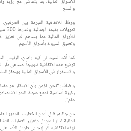
الأسواق المالية، بما يتماشى مع رؤية واس
والسلع.
ووفقًا للاتفاقية المبرمة بين الطرفين
تمويلات
للأوراق المالية مما يساهم في تعزيز ال
وتعميق السيولة بأسواق الأسهم.
كما أكد السيد تي كيه رامان، الرئيس التنف
توقيع هذه الاتفاقية تتويجاً لمساعي دار ا
والاستقرار في الأسواق المالية ويحفز النش
وأضاف: "نحن نؤمن بأن الابتكار هو مفتا
ركيزة أساسية لدفع عجلة النمو الاقتصاد
عام".
من جانبه، قال أيمن الخطيب، المدير العام
المالية لدار التمويل وتعزيز العمليات ال
لهذه الاتفاقيه أثر إيجابي طويل الأمد على 