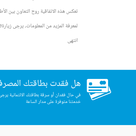
تعكس هذه الاتفاقية روح التعاون بين الأط
لمعرفة المزيد من المعلومات، يرجى زيارةhttps://www.fhs.ae / أو الاتصال على 026191911.
انتهى
هل فقدت بطاقتك المصرف
في حال فقدان أو سرقة بطاقتك الائتمانية يرجى
خدمتنا متوفرة على مدار الساعة