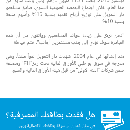
ديسمبر 2010، بلغت 115.1 ‏مليون درهم. وفي وقت سابق من
هذا العام، خلال اجتماع الجمعية العمومية السنوي، صادق ‏مساهمو
دار التمويل على توزيع ‏أرباح نقدية بنسبة 15% وأسهم ‏منحة
بنسبة 10‏‎%‎‏.‏
"نحن نركز على زيادة عوائد المساهمين وواثقون من أن هذه
المبادرة سوف تؤدي إلى جذب ‏مستثمرين أجانب"، ختم خياطة.‏
منذ إنشائها في عام 2004، شهدت دار التمويل نمواً ملفتاً، وهي
مدرجة في سوق أبو ظبي ‏للأوراق المالية تحت رمز‎“FH”‎‏ ومصنفة
ضمن شركات "الفئة الأولى" من قبل هيئة الأوراق ‏المالية والسلع.‏
هل فقدت بطاقتك المصرفية؟
في حال فقدان أو سرقة بطاقتك الائتمانية يرجى