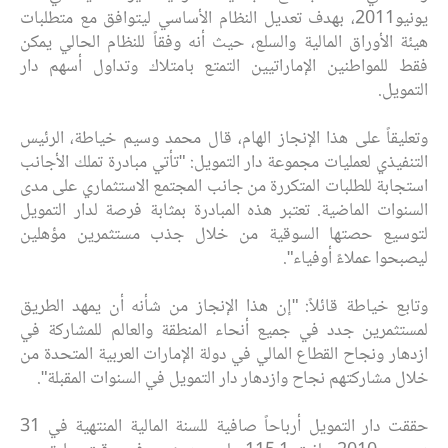
يونيو2011، بهدف تعديل ‏النظام الأساسي ليتوافق مع متطلبات
هيئة الأوراق المالية والسلع، حيث أنه وفقاً للنظام ‏الحالي يمكن
فقط للمواطنين الإماراتيين التمتع بامتلاك وتداول أسهم دار
التمويل.‏
وتعليقاً على هذا الإنجاز الهام، قال محمد وسيم خياطة، الرئيس
التنفيذي لعمليات مجموعة ‏دار التمويل: "تأتي مبادرة تملك الأجانب
استجابة للطلبات المتكررة من جانب المجتمع ‏الاستثماري على مدى
السنوات الماضية. تعتبر هذه المبادرة بمثابة فرصة لدار التمويل
‏لتوسيع حصتها السوقية من خلال جذب مستثمرين مؤهلين
ليصبحوا عملاءً أوفياء". ‏
وتابع خياطة قائلاً: "إن هذا الإنجاز من شأنه أن يمهد الطريق
لمستثمرين جدد في جميع ‏أنحاء المنطقة والعالم للمشاركة في
ازدهار ونجاح القطاع المالي في دولة الإمارات العربية ‏المتحدة من
خلال مشاركتهم نجاح وازدهار دار التمويل في السنوات المقبلة".‏
حققت دار التمويل أرباحاً صافية للسنة المالية المنتهية في 31