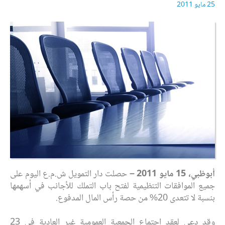
25 مايو 2011
أبوظبي،‏‎ 15 ‎‏مايو 2011 –
حصلت دار التمويل ش.م.ع اليوم على
جميع الموافقات ‏التنظيمية لفتح باب التملك‎ ‎للأجانب في أسهمها
‏بنسبة لا تتعدى 20% من حصة رأس المال ‏المدفوع.‏
وقد دعي لعقد اجتماع الجمعية العمومية غير العادية في 23