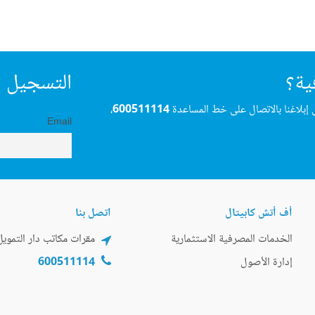
ية؟
التسجيل ف
 إبلاغنا بالاتصال على خط المساعدة
600511114
،
Email
أف أتش كابيتال
اتصل بنا
الخدمات المصرفية الاستثمارية
مقرات مكاتب دار التمويل
إدارة الأصول
600511114