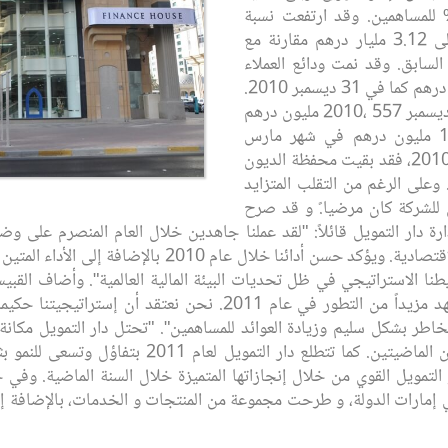
ة 15% و ‏أسهم منحة بنسبة ‏‎10‎‏% للمساهمين.‏ وقد ارتفعت نسبة
إجمالي الموجودات 15% لتصل بذلك إلى 3.12 مليار درهم مقارنة مع
2.72 مليار درهم ‏لنفس الفترة من العام السابق.‏‎ ‎وقد نمت ودائع العملاء
بثبات خلال العام لتبلغ قيمتها 1.57 مليار درهم كما في ‏‎31‎‏ ديسمبر ‏‎2010‎‏.‏
بلغت قيمة حقوق المساهمين كما في ‏‎31‎‏ ديسمبر ‏‎2010‎، 557 مليون درهم
وذلك بعد توزيع أرباح نقدية ‏بلغت 110 مليون درهم في شهر مارس
2010. وكمؤشر على تحفظ الشركة أثناء 2010، فقد بقيت محفظة ‏الديون
 1.12 مليار درهم. وعلى الرغم من التقلب المتزايد
ري للشركة كان مرضيا.ً‏ و قد صرح
ة دار التمويل قائلاً: "لقد عملنا جاهدين خلال العام ‏المنصرم على 
 الاستراتيجي في ظل تحديات البيئة المالية العالمية".‏ وأضاف القبيسي
معظم جوانب عملياتنا، و نعتقد أننا سنشهد مزيداً من ‏التطور في عام 11
مخاطر بشكل سليم وزيادة العوائد للمساهمين".‏ ‏"تحتل دار التمويل مكان
استقراراً في مكانتها المالية خلال السنتين ‏الماضيتين
ار التمويل القوي من خلال إنجازاتها المتميزة خلال السنة الماضية. وفي
 إمارات الدولة، و طرحت مجموعة من ‏المنتجات و الخدمات، بالإضافة إ