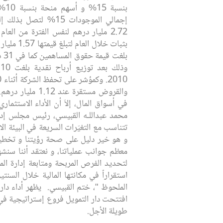
بنسب
والقروض مستقرة عند
في أسواق المال، إلاّ أن ‏الأداء الاستثما
محمد عبداللـه القبيسي، رئيس مجلس إدار
و هو خير دليل على صحة رؤيتنا و تخطيطنا
لتحديد ‏الفرص المربحة ومتابعة إدارة ال
‏الملحوظ "، ختم القبيسي. ‏ يظهر أداء د
افتتحت دار التمويل فروع إستراتيجية في
طويلة الأجل.‏