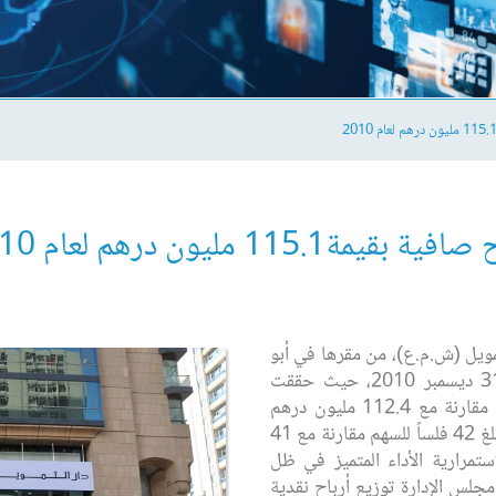
11 مليون درهم لعام 2010
مويل (ش.م.ع)، من مقرها في أبو
ظبي، نتائج السنة المالية المنتهية في 31 ديسمبر 2010، ‏حيث حققت
أرباحاً صافية بلغت 115.1 مليون درهم مقارنة مع ‏‎112.4‎‏ مليون درهم
للسنة المالية السابقة، ‏والذي تُرجم بعائد يبلغ ‏‎42‎‏ فلساً للسهم مقارنة مع 41
ستمرارية الأداء ‏المتميز في ظل
جلس الإدارة توزيع أرباح نقدية