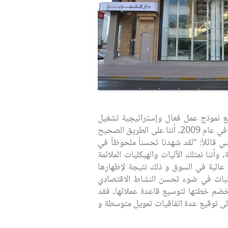
وضع نموذج عمل فعال وإستراتيجية تشغيل
تتناسب مع التغيّرات السريعة في البيئة ‏الاقتصادية. ويؤكد حسن أدائنا خلال عام 2010 بالإضافة إلى الأداء المتين في عام 2009، أننا على الطريق ‏الصحيح
 قائلاً: "لقد شهدنا تحسناً ملحوظاً في
20. نحن نعتقد أن إستراتيجيتنا حكيمة، وأننا نمتلك الآليات والهيكليات الملائمة
ة عالية في السوق و ذلك نتيجة لإظهارها
.‏‎ ‎كما تتطلع دار التمويل لعام 2011 بتفاؤل وتسعى للنمو بثبات في ضوء تحسن النشاط الاقتصادي
 خضم خطتها لتوسيع ‏قاعدة عملائها، فقد
لى توقيع عدة اتفاقيات تمويل متوسطة و