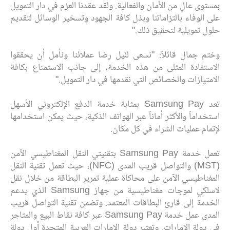
بمستوى عالٍ من الأمان والفعالية. ولقد عقدنا العزم في دار التمويل
على الوفاء بالتزاماتنا وبذل كافة الجهود وتسخير الوسائل لتقديم
حلول تمويلية لتحقيق ذلك."
وختم جمال قائلاً: "نسعى لنَيل رضا عملائنا ونأمل أن يحققوا
الاستفادة المثلى من هذه الخدمة، إلى جانب الاستمتاع بكافة
الامتيازات والخصائص التي نقدمها في دار التمويل."
تعد Samsung Pay بمثابة خدمة الدفع الإلكتروني الأسهل
استخداماً والأكثر أماناً عبر الهواتف الذكية، حيث يمكن استخدامها
لإتمام عمليات الشراء في كل مكان.
تعمل خدمة Samsung Pay بتقنيتي النقل المغناطيسي الآمن
(MST) والتواصل قريب المدى (NFC)، حيث تعمل تقنية النقل
المغناطيسي الآمن على محاكاة عملية تمرير البطاقة من خلال نقل
لاسلكي لموجات مغناطيسية من جهاز Samsung الذي يدعم
الخدمة إلى قارئ البطاقات المعتمد. وتضمن تقنية التواصل قريب
المدى عمل خدمة Samsung Pay عبر كافة نقاط البيع والمتاجر
في دولة الإمارات. وتعتبر دولة الإمارات العربية المتحدة أول دولة