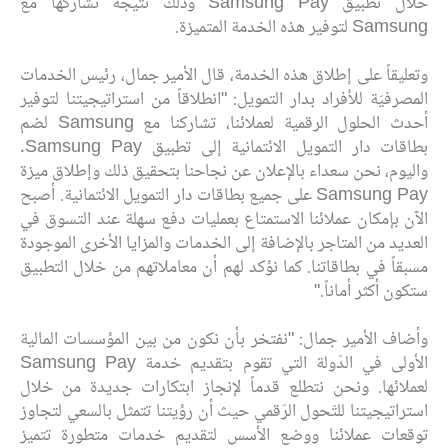
خلال تطبيق Samsung Pay
وذلك نتيجة تشاركها مع
Samsung لتوفير هذه الخدمة المتميزة.
وتعليقاً على إطلاق هذه الخدمة، قال الأمير جمال، رئيس الخدمات
المصرفيّة للأفراد بدار التمويل: "انطلاقاً من استراتيجيتنا لتوفير
أحدث الحلول الرقمية لعملائنا، تشاركنا مع Samsung لضم
بطاقات دار التمويل الائتمانية إلى تطبيق Samsung Pay.
واليوم، نحن سعداء بالإعلان عن نجاحنا بتحقيق ذلك وإطلاق ميزة
Samsung Pay على جميع بطاقات دار التمويل الائتمانية. أصبح
الآن بإمكان عملائنا الاستمتاع بعمليات دفع سهلة عند التسوق في
العديد من المتاجر بالإضافة إلى الخدمات والمزايا الأخرى الموجودة
مسبقاً في بطاقاتنا. كما نؤكد لهم أن معاملاتهم من خلال التطبيق
ستكون أكثر أماناً."
وأضاف الأمير جمال: "نفتخر بأن نكون من بين المؤسسات المالية
الأولى في الدّولة التي تقوم بتقديم خدمة Samsung Pay
لعملائها. ونحن نتطلع قدماً لإنجاز ابتكارات جديدة من خلال
استراتيجيتنا للتّحول الرّقمي حيث أن رؤيتنا تتمثل بالسعي لتجاوز
توقعات عملائنا ووضع الأسس لتقديم خدمات متطورة تتميز