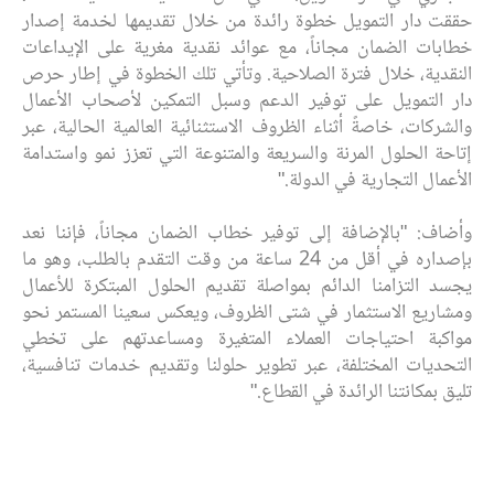
حققت دار التمويل خطوة رائدة من خلال تقديمها لخدمة إصدار
خطابات الضمان مجاناً، مع عوائد نقدية مغرية على الإيداعات
النقدية، خلال فترة الصلاحية. وتأتي تلك الخطوة في إطار حرص
دار التمويل على توفير الدعم وسبل التمكين لأصحاب الأعمال
والشركات، خاصةً أثناء الظروف الاستثنائية العالمية الحالية، عبر
إتاحة الحلول المرنة والسريعة والمتنوعة التي تعزز نمو واستدامة
الأعمال التجارية في الدولة."
وأضاف: "بالإضافة إلى توفير خطاب الضمان مجاناً، فإننا نعد
بإصداره في أقل من 24 ساعة من وقت التقدم بالطلب، وهو ما
يجسد التزامنا الدائم بمواصلة تقديم الحلول المبتكرة للأعمال
ومشاريع الاستثمار في شتى الظروف، ويعكس سعينا المستمر نحو
مواكبة احتياجات العملاء المتغيرة ومساعدتهم على تخطي
التحديات المختلفة، عبر تطوير حلولنا وتقديم خدمات تنافسية،
تليق بمكانتنا الرائدة في القطاع."