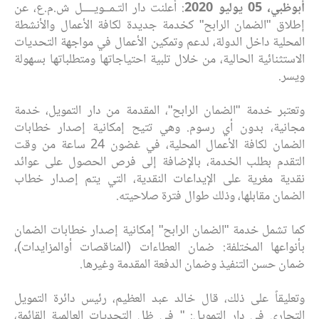
أبوظبي، 05 يوليو 2020
: أعلنت دار التـمــويــــل ش.م.ع، عن
إطلاق "الضمان الرابح" كخدمة جديدة لكافة الأعمال والأنشطة
المحلية داخل الدولة، لدعم وتمكين الأعمال في مواجهة التحديات
الاستثنائية الحالية، من خلال تلبية احتياجاتها ومتطلباتها بسهولة
ويسر.
وتعتبر خدمة "الضمان الرابح"، المقدمة من دار التمويل، خدمة
مجانية، بدون أي رسوم. وهي تتيح إمكانية إصدار خطابات
الضمان لكافة الأعمال المحلية، في غضون 24 ساعة من وقت
التقدم بطلب الخدمة، بالإضافة إلى فرص الحصول على عوائد
نقدية مغرية على الإيداعات النقدية، التي يتم إصدار خطاب
الضمان مقابلها، وذلك طوال فترة صلاحيته.
كما تشمل خدمة "الضمان الرابح" إمكانية إصدار خطابات الضمان
بأنواعها المختلفة: ضمان العطاءات (المناقصات أوالمزايدات)،
ضمان حسن التنفيذ وضمان الدفعة المقدمة وغيرها.
وتعليقاً على ذلك، قال خالد عبد العظيم، رئيس دائرة التمويل
التجاري في دار التمويل: " في ظل التحديات العالمية القائمة،