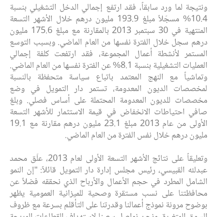
ونتيجة لما ورد سابقاً، فقد ارتفع إجمالي الدخل التشغيلي بنسبة
10.4% مسجّلاً مبلغ 193.9 مليون درهم خلال الأشهر التسعة
المنتهية في 30 سبتمبر 2013 بالمقارنة مع مبلغ 175.6 مليون
درهم سجل خلال الفترة نفسها من العام الماضي. وبسبب التوسع
المستمر لأنشطة أعمال المجموعة، فقد ارتفعت كلفة إجمالي
العمليات التشغيلية بنسبة 8.1% عن الفترة نفسها من العام الماضي.
وتماشياً مع النهج المعتمد باتباع سياسة متحفظة بالنسبة
لمخصصات الديون المعدومة، تستمر دار التمويل في وضع
مخصصات للديون المعدومة المحتملة على أساس فصلي. وبلغ
صافي احتياطات الانخفاض في قيمة الاستثمار للأشهر التسعة
الأولى من عام 2013 مبلغ 23.1 مليون درهم مقارنة مع 19.1
مليون درهم خلال نفس الفترة من العام الماضي.
وتعليقاً على نتائج الأشهر التسعة الأولى لعام 2013، علّق محمد
عبدلله القبيسي، رئيس مجلس إدارة دار التمويل قائلاً: "إن النمو
الشامل المطرد في حجم الأعمال والأرباح الذي نحققه فضلاً عن
محافظتنا على نسب مستقرة وصحية للميزانية العمومية يظهر
بوضوح مرونة نموذج أعمالنا وقدرتنا على التأقلم بسرعة مع ظروف