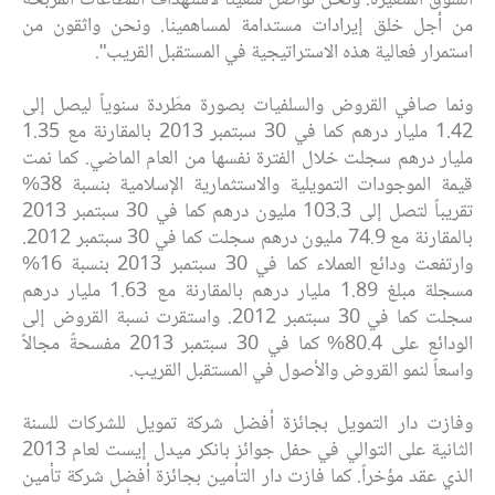
السوق المتغيرة. ونحن نواصل سعينا لاستهداف القطاعات المربحة
من أجل خلق إيرادات مستدامة لمساهمينا. ونحن واثقون من
استمرار فعالية هذه الاستراتيجية في المستقبل القريب".
ونما صافي القروض والسلفيات بصورة مطّردة سنوياً ليصل إلى
1.42 مليار درهم كما في 30 سبتمبر 2013 بالمقارنة مع 1.35
مليار درهم سجلت خلال الفترة نفسها من العام الماضي. كما نمت
قيمة الموجودات التمويلية والاستثمارية الإسلامية بنسبة 38%
تقريباً لتصل إلى 103.3 مليون درهم كما في 30 سبتمبر 2013
بالمقارنة مع 74.9 مليون درهم سجلت كما في 30 سبتمبر 2012.
وارتفعت ودائع العملاء كما في 30 سبتمبر 2013 بنسبة 16%
مسجلة مبلغ 1.89 مليار درهم بالمقارنة مع 1.63 مليار درهم
سجلت كما في 30 سبتمبر 2012. واستقرت نسبة القروض إلى
الودائع على 80.4% كما في 30 سبتمبر 2013 مفسحةً مجالاً
واسعاً لنمو القروض والأصول في المستقبل القريب.
وفازت دار التمويل بجائزة أفضل شركة تمويل للشركات للسنة
الثانية على التوالي في حفل جوائز بانكر ميدل إيست لعام 2013
الذي عقد مؤخراً. كما فازت دار التأمين بجائزة أفضل شركة تأمين